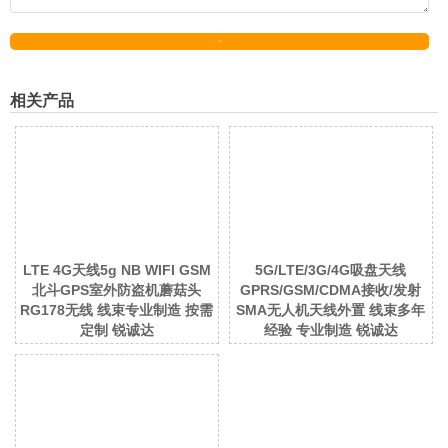
发送
相关产品
LTE 4G天线5g NB WIFI GSM
5G/LTE/3G/4G吸盘天线
北斗GPS室外防盗机蘑菇头
GPRS/GSM/CDMA接收/发射
RG178无线 线束专业制造 按需
SMA无人机天线外置 线束多年
定制 锐诚达
经验 专业制造 锐诚达