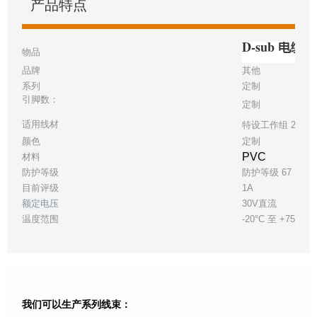
产品特点
D-sub 电
物品
品牌
其他
系列
定制
引脚数：
定制
适用线材
特设工作组 28
颜色
定制
PVC
材料
防护等级
防护等级 67
目前评级
1A
额定电压
30V直流
温度范围
-20°C 至 +75°C
我们可以生产系列线束：