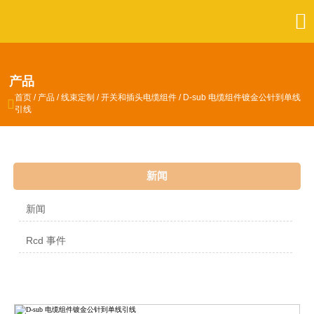

产品
首页
/
产品
/
线束定制
/
开关和插头电缆组件
/
D-sub 电缆组件镀金公针到单线

引线
新闻
新闻
Rcd 事件