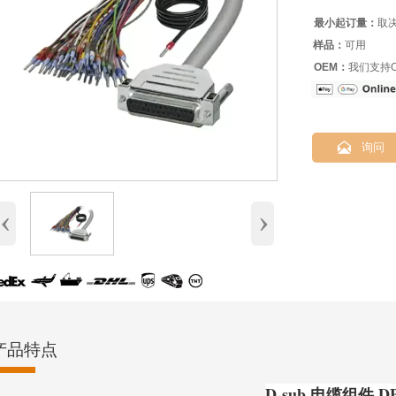
最小起订量：
取
样品：
可用
OEM：
我们支持O

询问
‹
›
产品特点
D-sub 电缆组件 