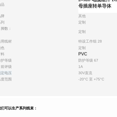
物品
母插座转单导体
品牌
其他
系列
定制
引脚数：
定制
适用线材
特设工作组 28
颜色
定制
PVC
材料
防护等级
防护等级 67
目前评级
1A
额定电压
30V直流
温度范围
-20°C 至 +75°C
我们可以生产系列线束：