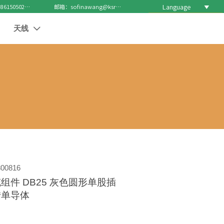
Language

电话 : +8615050271688
邮箱：sofinawang@ksrcd.com
天线

00816
电缆组件 DB25 灰色圆形单股插
转单导体