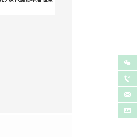



