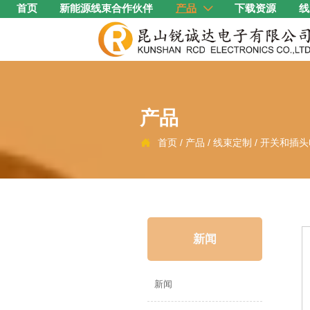
首页
新能源线束合作伙伴
产品
下载资源
线

产品
首页
/
产品
/
线束定制
/
开关和插头

新闻
新闻