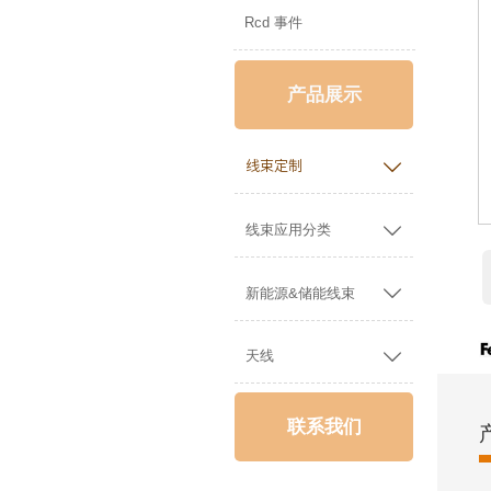
Rcd 事件
产品展示

线束定制

线束应用分类

新能源&储能线束

天线
联系我们