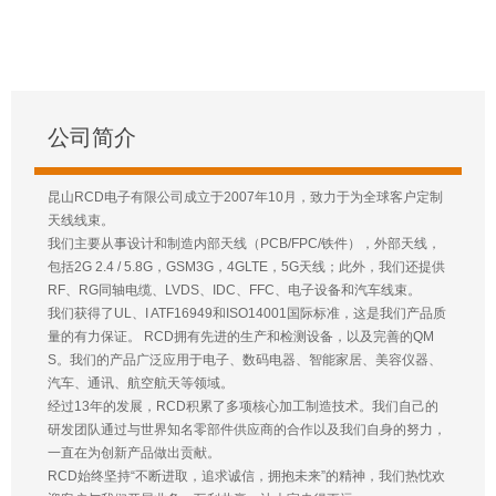
公司简介
昆山RCD电子有限公司成立于2007年10月，致力于为全球客户定制
天线线束。
我们主要从事设计和制造内部天线（PCB/FPC/铁件），外部天线，
包括2G 2.4 / 5.8G，GSM3G，4GLTE，5G天线；此外，我们还提供
RF、RG同轴电缆、LVDS、IDC、FFC、电子设备和汽车线束。
我们获得了UL、I ATF16949和ISO14001国际标准，这是我们产品质
量的有力保证。 RCD拥有先进的生产和检测设备，以及完善的QM
S。我们的产品广泛应用于电子、数码电器、智能家居、美容仪器、
汽车、通讯、航空航天等领域。
经过13年的发展，RCD积累了多项核心加工制造技术。我们自己的
研发团队通过与世界知名零部件供应商的合作以及我们自身的努力，
一直在为创新产品做出贡献。
RCD始终坚持“不断进取，追求诚信，拥抱未来”的精神，我们热忱欢