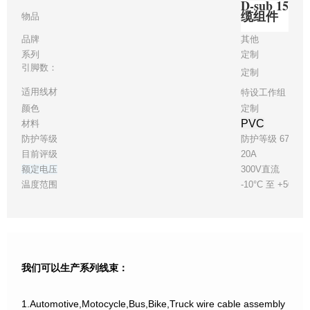
D-sub 15
缆组件
物品
品牌
其他
系列
定制
引脚数：
定制
适用线材
特设工作组 32
颜色
定制
PVC
材料
防护等级
防护等级 67
目前评级
20A
额定电压
300V直流
温度范围
-10°C 至 +50°C
我们可以生产系列线束：
1.Automotive,Motocycle,Bus,Bike,Truck wire cable assembly