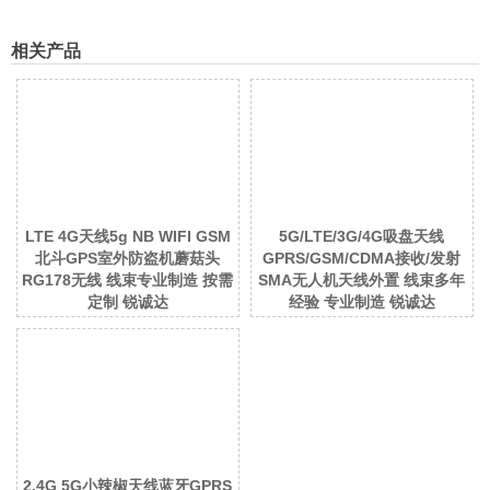
相关产品
LTE 4G天线5g NB WIFI GSM
5G/LTE/3G/4G吸盘天线
北斗GPS室外防盗机蘑菇头
GPRS/GSM/CDMA接收/发射
RG178无线 线束专业制造 按需
SMA无人机天线外置 线束多年
定制 锐诚达
经验 专业制造 锐诚达
2.4G 5G小辣椒天线蓝牙GPRS