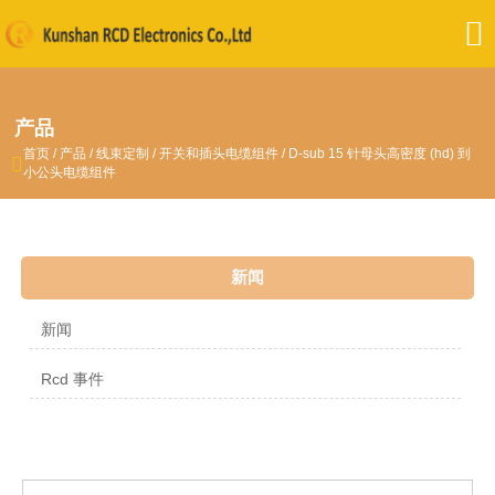

产品
首页
/
产品
/
线束定制
/
开关和插头电缆组件
/
D-sub 15 针母头高密度 (hd) 到

小公头电缆组件
新闻
新闻
Rcd 事件