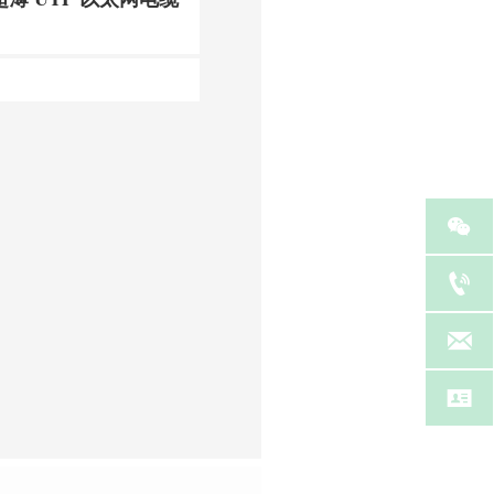



