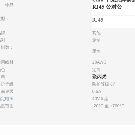
物品
RJ45 公对公
类型：
RJ45
品牌
其他
系列
定制
引脚数：
定制
适用线材
28AWG
颜色
定制
聚丙烯
材料
防护等级
防护等级 67
目前评级
0.5A
额定电压
40V直流
温度范围
-20°C 至 +760°C