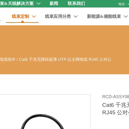
束&天线解决方案
新闻
联系我们

线束定制
线束应用分类
新能源&储能线束



电缆组件
/
Cat6 千兆无障碍超薄 UTP 以太网电缆 RJ45 公对公
RCD-ASSY08
Cat6 千
RJ45 公