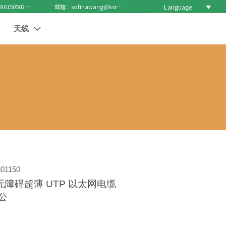
Language

电话 : +8615050271688
邮箱：sofinawang@ksrcd.com
天线

01150
兆无障碍超薄 UTP 以太网电缆
对公