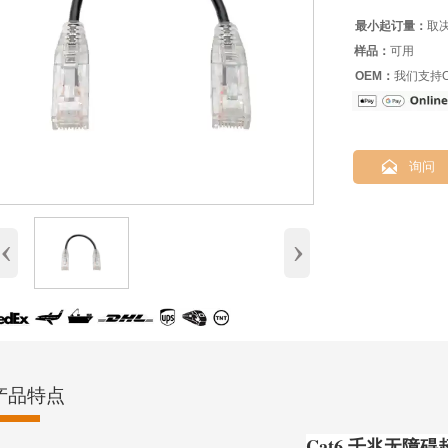
最小起订量：
取
样品：
可用
OEM：
我们支持O

询问
‹
›
产品特点
Cat6 千兆无障碍