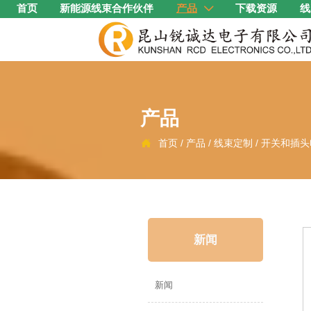
首页
新能源线束合作伙伴
产品
下载资源
线

产品
首页
/
产品
/
线束定制
/
开关和插头

新闻
新闻