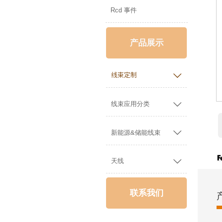
Rcd 事件
产品展示

线束定制

线束应用分类

新能源&储能线束

天线
联系我们