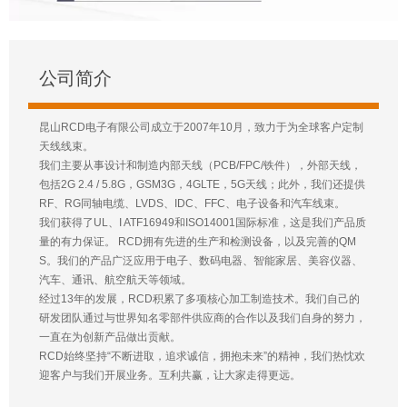
公司简介
昆山RCD电子有限公司成立于2007年10月，致力于为全球客户定制
天线线束。
我们主要从事设计和制造内部天线（PCB/FPC/铁件），外部天线，
包括2G 2.4 / 5.8G，GSM3G，4GLTE，5G天线；此外，我们还提供
RF、RG同轴电缆、LVDS、IDC、FFC、电子设备和汽车线束。
我们获得了UL、I ATF16949和ISO14001国际标准，这是我们产品质
量的有力保证。 RCD拥有先进的生产和检测设备，以及完善的QM
S。我们的产品广泛应用于电子、数码电器、智能家居、美容仪器、
汽车、通讯、航空航天等领域。
经过13年的发展，RCD积累了多项核心加工制造技术。我们自己的
研发团队通过与世界知名零部件供应商的合作以及我们自身的努力，
一直在为创新产品做出贡献。
RCD始终坚持“不断进取，追求诚信，拥抱未来”的精神，我们热忱欢
迎客户与我们开展业务。互利共赢，让大家走得更远。