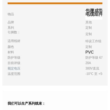
包覆成型直角
电缆组件
物品
品牌
其他
系列
定制
引脚数：
定制
适用线材
特设工作组 22
颜色
定制
PVC
材料
防护等级
防护等级 67
目前评级
20A
额定电压
300V直流
温度范围
-10°C 至 +50°C
我们可以生产系列线束：