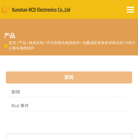

产品
首页
/
产品
/
线束定制
/
开关和插头电缆组件
/
包覆成型直角套管插头转 USB A

公插头电缆组件
新闻
新闻
Rcd 事件