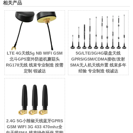
相关产品
LTE 4G天线5g NB WIFI GSM
5G/LTE/3G/4G吸盘天线
北斗GPS室外防盗机蘑菇头
GPRS/GSM/CDMA接收/发射
RG178无线 线束专业制造 按需
SMA无人机天线外置 线束多年
定制 锐诚达
经验 专业制造 锐诚达
2.4G 5G小辣椒天线蓝牙GPRS
GSM WIFI 3G 433 470mhz全
向天线SMA 线束绿色环保 节能