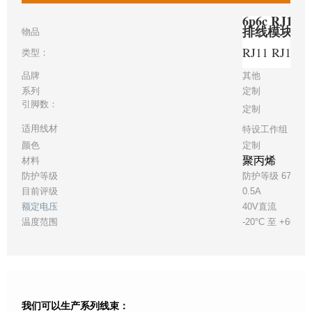
6p6c RJ11
排线模块化
物品
RJ11 RJ12 R
类型：
品牌
其他
系列
定制
引脚数：
定制
适用线材
特设工作组 24
颜色
定制
聚丙烯
材料
防护等级
防护等级 67
目前评级
0.5A
额定电压
40V直流
温度范围
-20°C 至 +60°C
我们可以生产系列线束：