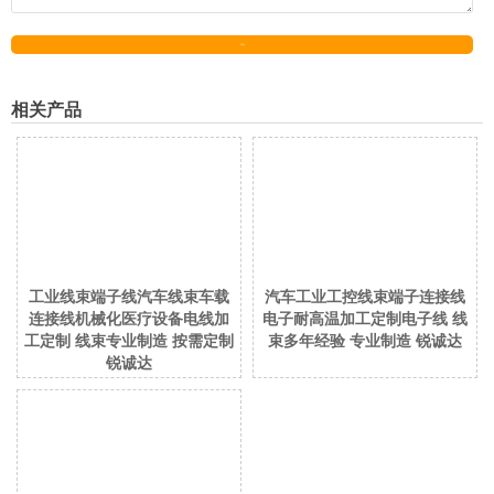
发送
相关产品
工业线束端子线汽车线束车载
汽车工业工控线束端子连接线
连接线机械化医疗设备电线加
电子耐高温加工定制电子线 线
工定制 线束专业制造 按需定制
束多年经验 专业制造 锐诚达
锐诚达