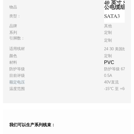
40 英寸 S
公电缆组件
物品
SATA3
类型：
品牌
其他
系列
定制
引脚数：
定制
适用线材
24 30 美国线规
颜色
定制
PVC
材料
防护等级
防护等级 67
目前评级
0.5A
额定电压
40V直流
温度范围
-15°C 至 +60°C
我们可以生产系列线束：