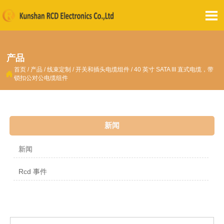

产品
首页
/
产品
/
线束定制
/
开关和插头电缆组件
/
40 英寸 SATA III 直式电缆，带

锁扣公对公电缆组件
新闻
新闻
Rcd 事件