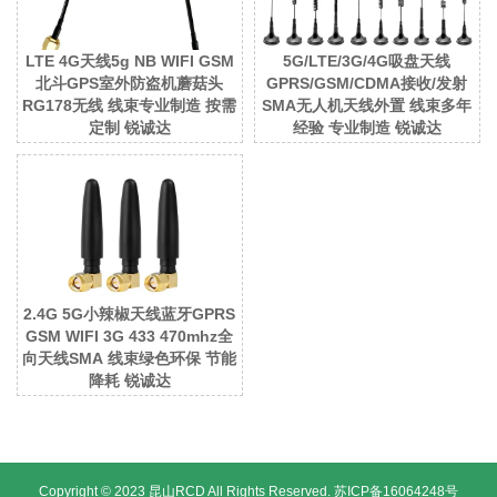
LTE 4G天线5g NB WIFI GSM
5G/LTE/3G/4G吸盘天线
北斗GPS室外防盗机蘑菇头
GPRS/GSM/CDMA接收/发射
RG178无线 线束专业制造 按需
SMA无人机天线外置 线束多年
定制 锐诚达
经验 专业制造 锐诚达
2.4G 5G小辣椒天线蓝牙GPRS
GSM WIFI 3G 433 470mhz全
向天线SMA 线束绿色环保 节能
降耗 锐诚达
Copyright © 2023 昆山RCD All Rights Reserved.
苏ICP备16064248号