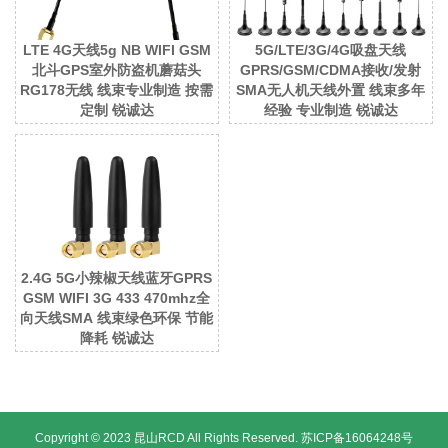
LTE 4G天线5g NB WIFI GSM
5G/LTE/3G/4G吸盘天线
北斗GPS室外防盗机蘑菇头
GPRS/GSM/CDMA接收/发射
RG178无线 线束专业制造 按需
SMA无人机天线外置 线束多年
定制 锐诚达
经验 专业制造 锐诚达
2.4G 5G小辣椒天线蓝牙GPRS
GSM WIFI 3G 433 470mhz全
向天线SMA 线束绿色环保 节能
降耗 锐诚达
Copyright © 2023 昆山RCD All Rights Reserved.
苏ICP备16064248号