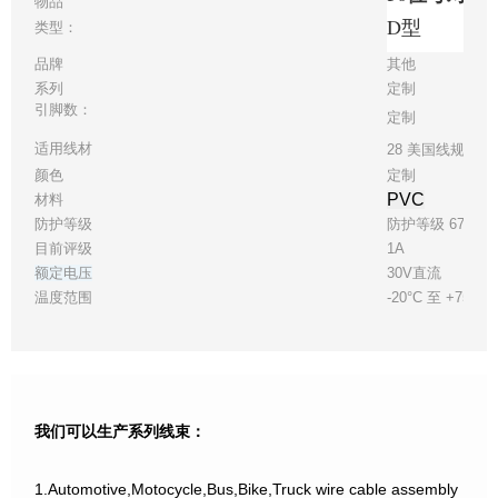
物品
D型
类型：
品牌
其他
系列
定制
引脚数：
定制
适用线材
28 美国线规
颜色
定制
PVC
材料
防护等级
防护等级 67
目前评级
1A
额定电压
30V直流
温度范围
-20°C 至 +75°C
我们可以生产系列线束：
1.Automotive,Motocycle,Bus,Bike,Truck wire cable assembly