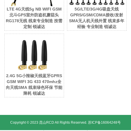
LTE 4G天线5g NB WIFI GSM
5G/LTE/3G/4G吸盘天线
北斗GPS室外防盗机蘑菇头
GPRS/GSM/CDMA接收/发射
RG178无线 线束专业制造 按需
SMA无人机天线外置 线束多年
定制 锐诚达
经验 专业制造 锐诚达
2.4G 5G小辣椒天线蓝牙GPRS
GSM WIFI 3G 433 470mhz全
向天线SMA 线束绿色环保 节能
降耗 锐诚达
Copyright © 2023 昆山RCD All Rights Reserved.
苏ICP备16064248号