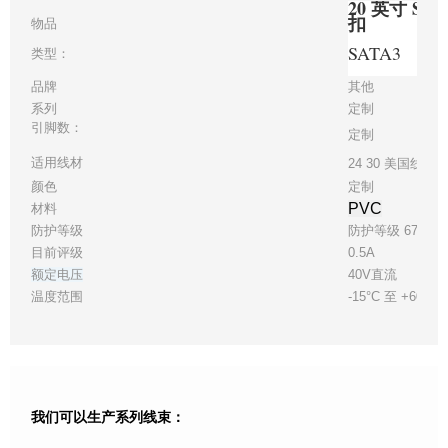
20 英寸 S
扣
物品
SATA3
类型：
品牌
其他
系列
定制
引脚数：
定制
适用线材
24 30 美国线规
颜色
定制
PVC
材料
防护等级
防护等级 67
目前评级
0.5A
额定电压
40V直流
温度范围
-15°C 至 +60°C
我们可以生产系列线束：