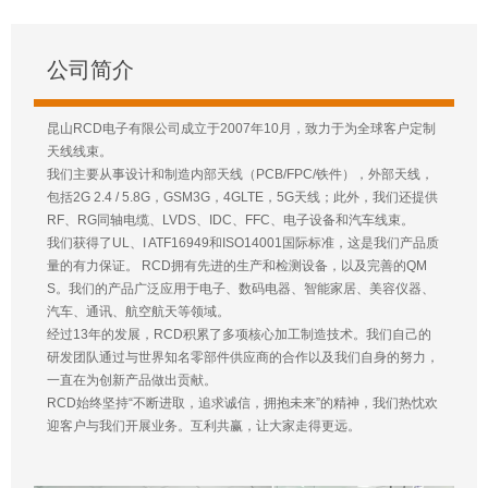
公司简介
昆山RCD电子有限公司成立于2007年10月，致力于为全球客户定制
天线线束。
我们主要从事设计和制造内部天线（PCB/FPC/铁件），外部天线，
包括2G 2.4 / 5.8G，GSM3G，4GLTE，5G天线；此外，我们还提供
RF、RG同轴电缆、LVDS、IDC、FFC、电子设备和汽车线束。
我们获得了UL、I ATF16949和ISO14001国际标准，这是我们产品质
量的有力保证。 RCD拥有先进的生产和检测设备，以及完善的QM
S。我们的产品广泛应用于电子、数码电器、智能家居、美容仪器、
汽车、通讯、航空航天等领域。
经过13年的发展，RCD积累了多项核心加工制造技术。我们自己的
研发团队通过与世界知名零部件供应商的合作以及我们自身的努力，
一直在为创新产品做出贡献。
RCD始终坚持“不断进取，追求诚信，拥抱未来”的精神，我们热忱欢
迎客户与我们开展业务。互利共赢，让大家走得更远。