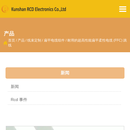

产品
首页
/
产品
/
线束定制
/
扁平电缆组件
/
耐用的超高性能扁平柔性电缆 (FFC) 跳

线
新闻
新闻
Rcd 事件