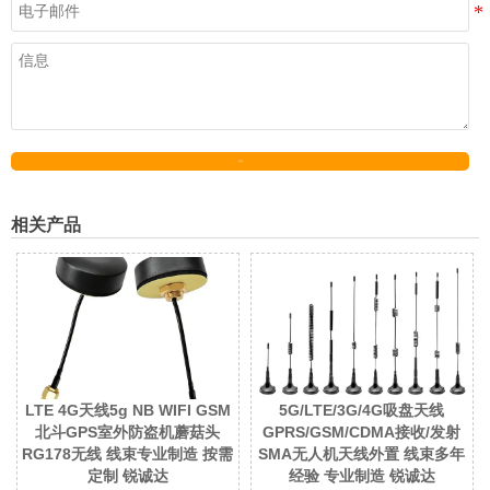
发送
相关产品
LTE 4G天线5g NB WIFI GSM
5G/LTE/3G/4G吸盘天线
北斗GPS室外防盗机蘑菇头
GPRS/GSM/CDMA接收/发射
RG178无线 线束专业制造 按需
SMA无人机天线外置 线束多年
定制 锐诚达
经验 专业制造 锐诚达