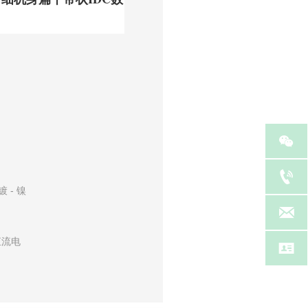


 - 镍

直流电
