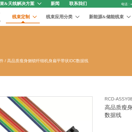
束&天线解决方案
新闻
联系我们

线束定制
线束应用分类
新能源&储能线束



件
/
高品质瘦身侧锁纤细机身扁平带状IDC数据线
RCD-ASSY08
高品质瘦身
数据线