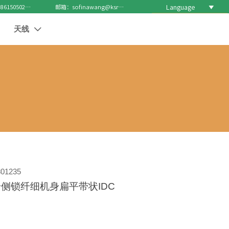
Language

电话 : +8615050271688
邮箱：sofinawang@ksrcd.com
天线

01235
侧锁纤细机身扁平带状IDC