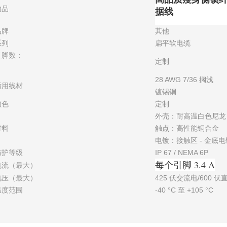
物品
据线
品牌
其他
系列
扁平软电缆
引脚数：
定制
28 AWG 7/36 搁浅
适用线材
镀锡铜
颜色
定制
外壳：耐高温白色尼龙
材料
触点：高性能铜合金
电镀：接触区 - 金底电镀
防护等级
IP 67 / NEMA 6P
每个引脚 3.4 A
电流（最大）
电压（最大）
425 伏交流电/600 伏
温度范围
-40 °C 至 +105 °C