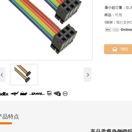
最小起订量：
取
样品：
可用
OEM：
我们支持O

询问
‹
›
产品特点
高品质瘦身侧锁纤