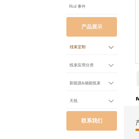
Rcd 事件
产品展示

线束定制

线束应用分类

新能源&储能线束

天线
联系我们