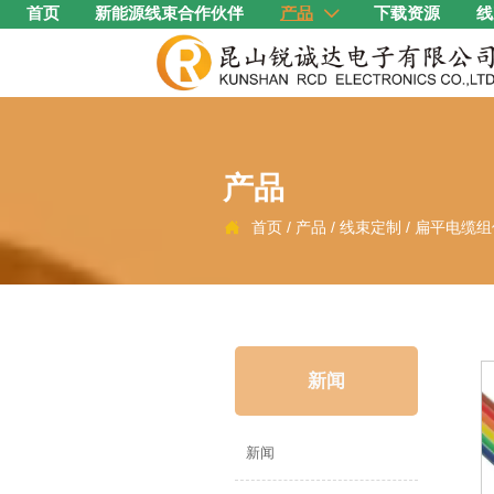
首页
新能源线束合作伙伴
产品
下载资源
线

产品
首页
/
产品
/
线束定制
/
扁平电缆组

新闻
新闻