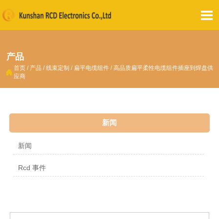

产品
首页
/
产品
/
线束定制
/
扁平电缆组件
/
高品质扁平柔性电缆组件插座到焊盘供

应商
新闻
新闻
Rcd 事件