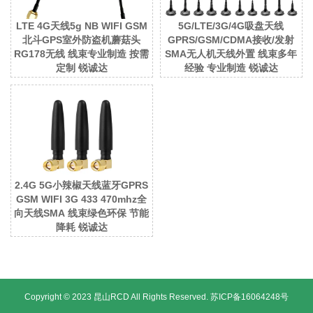
LTE 4G天线5g NB WIFI GSM
5G/LTE/3G/4G吸盘天线
北斗GPS室外防盗机蘑菇头
GPRS/GSM/CDMA接收/发射
RG178无线 线束专业制造 按需
SMA无人机天线外置 线束多年
定制 锐诚达
经验 专业制造 锐诚达
2.4G 5G小辣椒天线蓝牙GPRS
GSM WIFI 3G 433 470mhz全
向天线SMA 线束绿色环保 节能
降耗 锐诚达
Copyright © 2023 昆山RCD All Rights Reserved.
苏ICP备16064248号