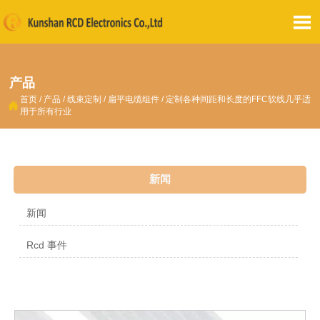

产品
首页
/
产品
/
线束定制
/
扁平电缆组件
/
定制各种间距和长度的FFC软线几乎适

用于所有行业
新闻
新闻
Rcd 事件