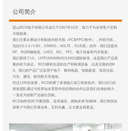
公司简介
昆山RCD电子有限公司成立于2007年10月，致力于为全球客户定制
天线线束。
我们主要从事设计和制造内部天线（PCB/FPC/铁件），外部天线，
包括2G 2.4 / 5.8G，GSM3G，4GLTE，5G天线；此外，我们还提供
RF、RG同轴电缆、LVDS、IDC、FFC、电子设备和汽车线束。
我们获得了UL、I ATF16949和ISO14001国际标准，这是我们产品质
量的有力保证。 RCD拥有先进的生产和检测设备，以及完善的QM
S。我们的产品广泛应用于电子、数码电器、智能家居、美容仪器、
汽车、通讯、航空航天等领域。
经过13年的发展，RCD积累了多项核心加工制造技术。我们自己的
研发团队通过与世界知名零部件供应商的合作以及我们自身的努力，
一直在为创新产品做出贡献。
RCD始终坚持“不断进取，追求诚信，拥抱未来”的精神，我们热忱欢
迎客户与我们开展业务。互利共赢，让大家走得更远。