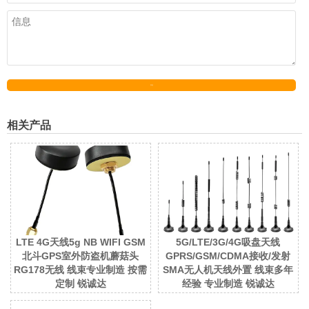
发送
相关产品
LTE 4G天线5g NB WIFI GSM
5G/LTE/3G/4G吸盘天线
北斗GPS室外防盗机蘑菇头
GPRS/GSM/CDMA接收/发射
RG178无线 线束专业制造 按需
SMA无人机天线外置 线束多年
定制 锐诚达
经验 专业制造 锐诚达