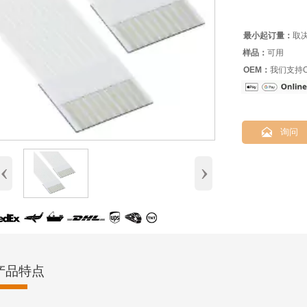
最小起订量：
取
样品：
可用
OEM：
我们支持O

询问
‹
›
产品特点