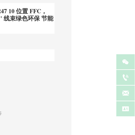
47 10 位置 FFC，
.039" 线束绿色环保 节能




等