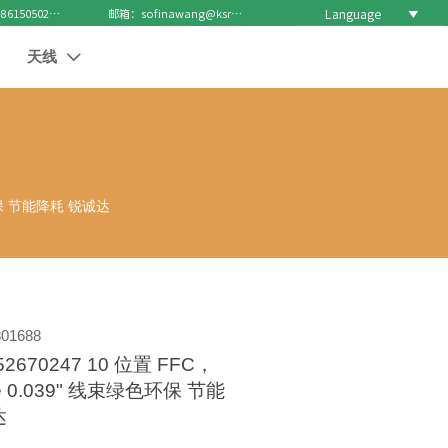
Language

电话 : +8615050271688
邮箱：sofinawang@ksrcd.com
天线

色环保 节能降耗 锐诚达
01688
670247 10 位置 FFC，
le 0.039" 线束绿色环保 节能
达