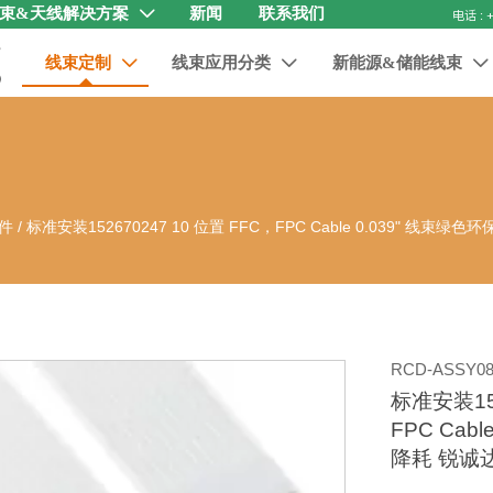
束&天线解决方案
新闻
联系我们

线束定制
线束应用分类
新能源&储能线束



件
/
标准安装152670247 10 位置 FFC，FPC Cable 0.039" 线束绿
RCD-ASSY08
标准安装152
FPC Cab
降耗 锐诚