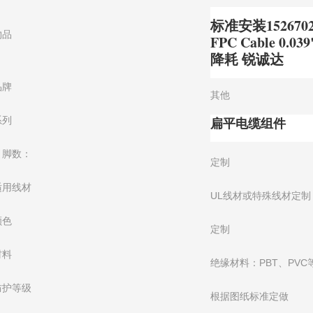
标准安装1526702
物品
FPC Cable 0
降耗 锐诚达
品牌
其他
扁平电缆组件
系列
引脚数：
定制
适用线材
UL线材或特殊线材定制
颜色
定制
材料
绝缘材料：PBT、PVC
防护等级
根据图纸标准定做