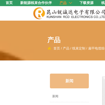
首页
新能源线束合作伙伴
产品
下载资源
线

产品
首页
/
产品
/
线束定制
/
扁平电缆组

新闻
新闻