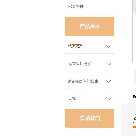
Rcd 事件
产品展示

线束定制

线束应用分类

新能源&储能线束

天线
联系我们