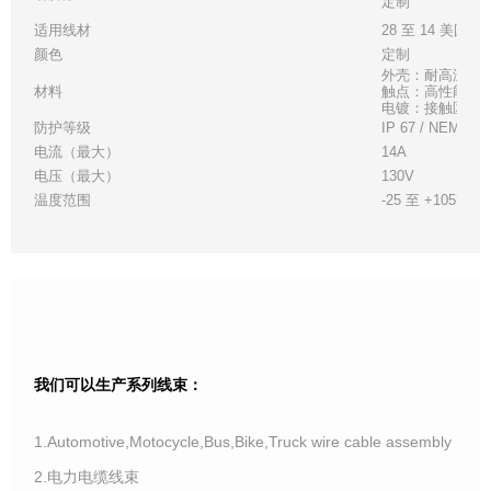
定制
适用线材
28 至 14 美国线
颜色
定制
外壳：耐高温白
材料
触点：高性能铜
电镀：接触区 - 金
防护等级
IP 67 / NEMA 6
电流（最大）
14A
电压（最大）
130V
温度范围
-25 至 +105°C
我们可以生产系列线束：
1.Automotive,Motocycle,Bus,Bike,Truck wire cable assembly
2.电力电缆线束