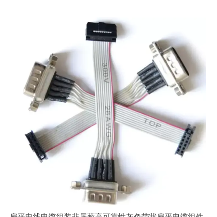
扁平电线电缆组装非屏蔽高可靠性灰色带状扁平电缆组件