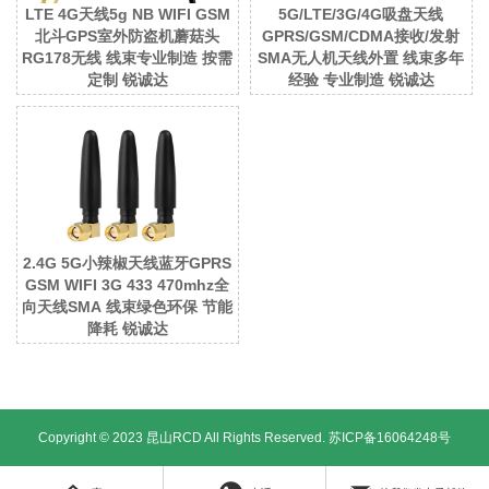
LTE 4G天线5g NB WIFI GSM
5G/LTE/3G/4G吸盘天线
北斗GPS室外防盗机蘑菇头
GPRS/GSM/CDMA接收/发射
RG178无线 线束专业制造 按需
SMA无人机天线外置 线束多年
定制 锐诚达
经验 专业制造 锐诚达
2.4G 5G小辣椒天线蓝牙GPRS
GSM WIFI 3G 433 470mhz全
向天线SMA 线束绿色环保 节能
降耗 锐诚达
Copyright © 2023 昆山RCD All Rights Reserved.
苏ICP备16064248号