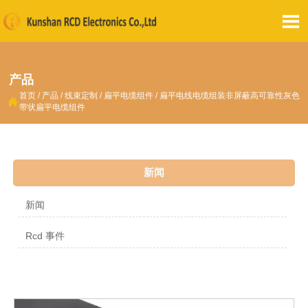

产品
首页
/
产品
/
线束定制
/
扁平电缆组件
/
扁平电线电缆组装非屏蔽高可靠性灰色

带状扁平电缆组件
新闻
新闻
Rcd 事件