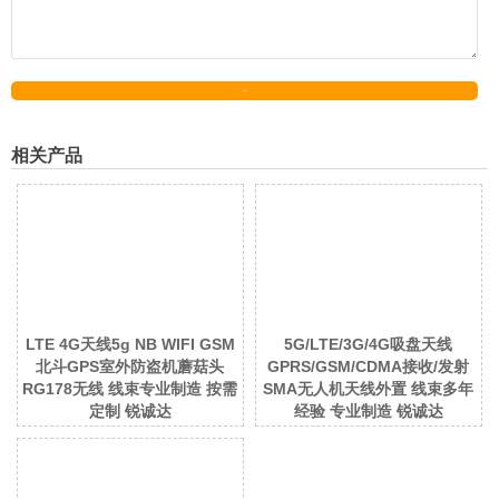
发送
相关产品
LTE 4G天线5g NB WIFI GSM
5G/LTE/3G/4G吸盘天线
北斗GPS室外防盗机蘑菇头
GPRS/GSM/CDMA接收/发射
RG178无线 线束专业制造 按需
SMA无人机天线外置 线束多年
定制 锐诚达
经验 专业制造 锐诚达