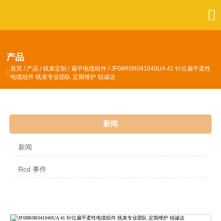

产品
首页
/
产品
/
线束定制
/
扁平电缆组件
/
JF08R0R041040UA 41 针位扁平柔性

电缆组件 线束专业团队 定期维护 锐诚达
新闻
新闻
Rcd 事件