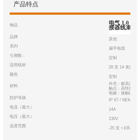
产品特点
电气 1.0 毫
物品
接器线束
品牌
其他
系列
扁平电缆
引脚数：
定制
适用线材
28 至 14 美国线
颜色
定制
外壳：耐高温白
材料
触点：高性能铜
电镀：接触区 - 金
防护等级
IP 67 / NEMA 6
电流（最大）
14A
电压（最大）
130V
温度范围
-25 至 +105°C