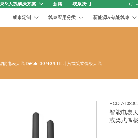
束&天线解决方案
新闻
联系我们

线束定制
线束应用分类
新能源&储能线束



智能电表天线 DiPole 3G/4G/LTE 叶片或桨式偶极天线
RCD-AT0800
智能电表天线 
或桨式偶