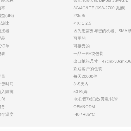
产品名称
智能电表天线 DiPole 3G/4G
频率
3G/4G/LTE (698-2700 兆赫)
益(dBi)
2/3dBi
驻波比
< X: 1
2.5
连接器
因为您需要与您的机器、SMA 
样品
可用的
试订单
可接受的
包裹
一品一PE袋包装
出口纸箱尺寸：47cmx33cmx36cm
欢迎客户的包装
容量
每天20000件
交货时间
3~5天内
输入阻抗
50 欧姆
支付
电汇/西联汇款/贝宝/托管
服务
OEM&ODM
储存温度
-40 / +85°C