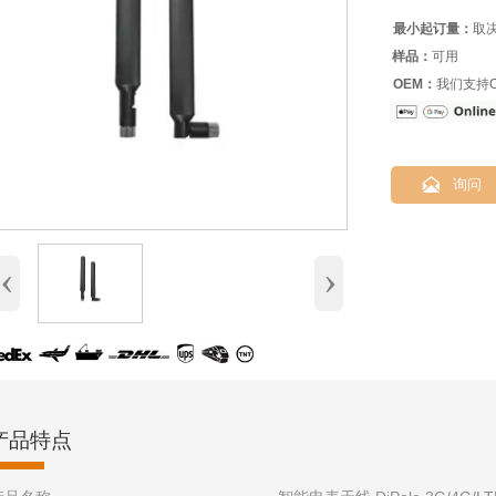
最小起订量：
取
样品：
可用
OEM：
我们支持O

询问
‹
›
产品特点