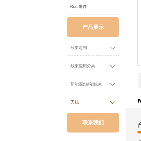
Rcd 事件
产品展示

线束定制

线束应用分类

新能源&储能线束

天线
联系我们