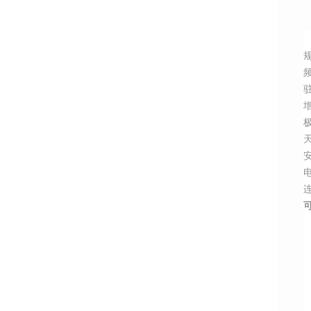
频
驻
增
可