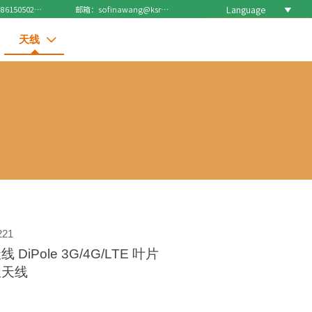
Language

电话 : +8615050271688
邮箱：sofinawang@ksrcd.com
天线

221
DiPole 3G/4G/LTE 叶片
极天线