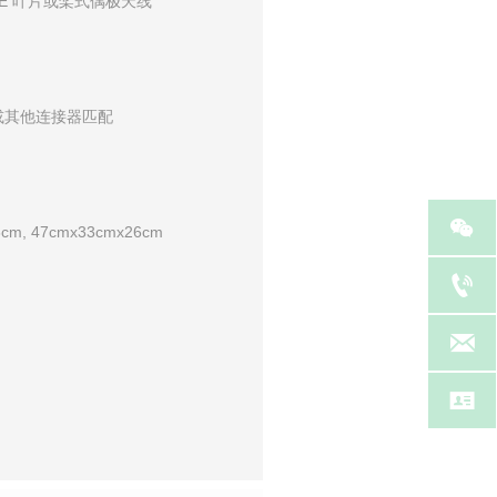
/LTE 叶片或桨式偶极天线
或其他连接器匹配

, 47cmx33cmx26cm


