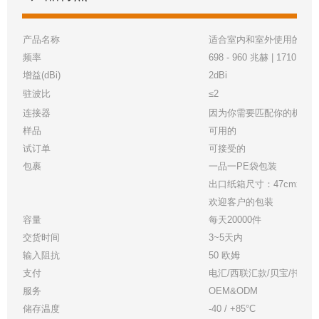
产品名称
适合室内和室外使用的薄
频率
698 - 960 兆赫 | 1710 - 2
增益(dBi)
2dBi
驻波比
≤2
连接器
因为你需要匹配你的机器
样品
可用的
试订单
可接受的
包裹
一品一PE袋包装
出口纸箱尺寸：47cmx33cmx
欢迎客户的包装
容量
每天20000件
交货时间
3~5天内
输入阻抗
50 欧姆
支付
电汇/西联汇款/贝宝/托管
服务
OEM&ODM
储存温度
-40 / +85°C