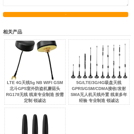
发送
相关产品
LTE 4G天线5g NB WIFI GSM
5G/LTE/3G/4G吸盘天线
北斗GPS室外防盗机蘑菇头
GPRS/GSM/CDMA接收/发射
RG178无线 线束专业制造 按需
SMA无人机天线外置 线束多年
定制 锐诚达
经验 专业制造 锐诚达