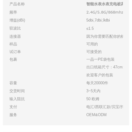
产品名称
智能水表水表充电桩高增
2.4G/5.8G/868mhz/91
频率
增益(dBi)
5dbi,7dbi,9dbi
驻波比
≤1.5
连接器
因为你需要匹配你的机器
样品
可用的
试订单
可接受的
包裹
一品一PE袋包装
出口纸箱尺寸：47cmx33cmx
欢迎客户的包装
容量
每天20000件
交货时间
3~5天内
输入阻抗
50 欧姆
支付
电汇/西联汇款/贝宝/托管
服务
OEM&ODM