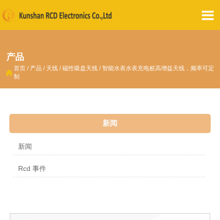

产品
首页
/
产品
/
天线
/
磁性吸盘天线
/
智能水表水表充电桩高增益天线，频率可定

制
新闻
新闻
Rcd 事件