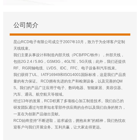
公司简介
昆山RCD电子有限公司成立于2007年10月，致力于为全球客户定制
天线线束。
我们主要从事设计和制造内部天线（PCB/FPC/铁件），外部天线，
包括2G 2.4 / 5.8G，GSM3G，4GLTE，5G天线；此外，我们还提供
RF、RG同轴电缆、LVDS、IDC、FFC、电子设备和汽车线束。
我们获得了UL、I ATF16949和ISO14001国际标准，这是我们产品质
量的有力保证。 RCD拥有先进的生产和检测设备，以及完善的QM
S。我们的产品广泛应用于电子、数码电器、智能家居、美容仪器、
汽车、通讯、航空航天等领域。
经过13年的发展，RCD积累了多项核心加工制造技术。我们自己的
研发团队通过与世界知名零部件供应商的合作以及我们自身的努力，
一直在为创新产品做出贡献。
RCD始终坚持“不断进取，追求诚信，拥抱未来”的精神，我们热忱欢
迎客户与我们开展业务。互利共赢，让大家走得更远。