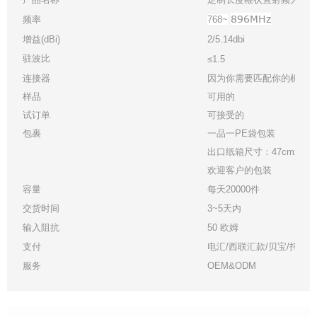
896MHz
频率
768~
增益(dBi)
2/5.14dbi
驻波比
≤1.5
连接器
因为你需要匹配你的机器
样品
可用的
试订单
可接受的
包裹
一品一PE袋包装
出口纸箱尺寸：47cmx33cmx
欢迎客户的包装
容量
每天20000件
交货时间
3~5天内
输入阻抗
50 欧姆
支付
电汇/西联汇款/贝宝/托管
服务
OEM&ODM