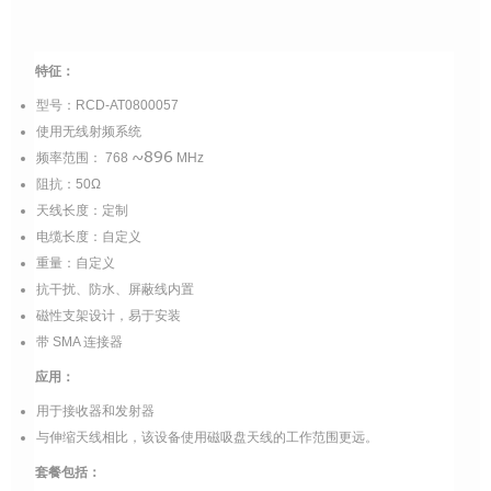
特征：
型号：RCD-AT0800057
使用无线射频系统
~896
频率范围：
768
MHz
阻抗：50Ω
天线长度：定制
电缆长度：自定义
重量：自定义
抗干扰、防水、屏蔽线内置
磁性支架设计，易于安装
带 SMA 连接器
应用：
用于接收器和发射器
与伸缩天线相比，该设备使用磁吸盘天线的工作范围更远。
套餐包括：