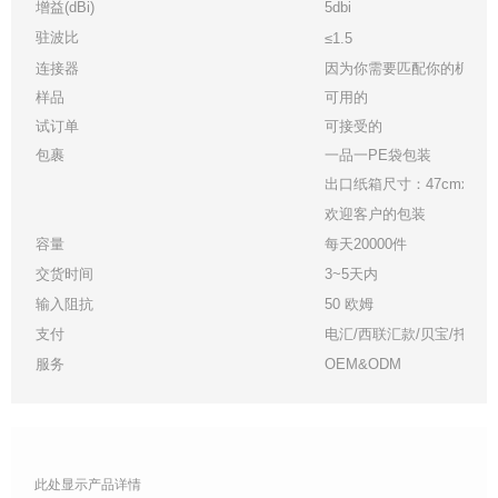
增益(dBi)
5dbi
驻波比
≤1.5
连接器
因为你需要匹配你的机器
样品
可用的
试订单
可接受的
包裹
一品一PE袋包装
出口纸箱尺寸：47cmx33cmx3
欢迎客户的包装
容量
每天20000件
交货时间
3~5天内
输入阻抗
50 欧姆
支付
电汇/西联汇款/贝宝/托管
服务
OEM&ODM
此处显示产品详情