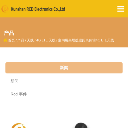

产品

首页
/
产品
/
天线
/
4G LTE 天线
/
室内用高增益远距离传输4G LTE天线
新闻
新闻
Rcd 事件