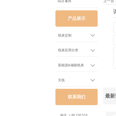
上一页
Rcd 事件
产品展示

线束定制

线束应用分类

新能源&储能线束

天线
最新
联系我们

电话 : + 86 150 5162 5639