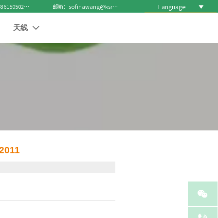
Language

电话 : +8615050271688
邮箱：sofinawang@ksrcd.com
天线

011
