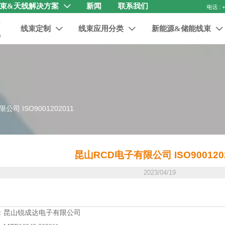
束&天线解决方案
新闻
联系我们

线束定制
线束应用分类
新能源&储能线束



司 ISO9001202011
昆山RCD电子有限公司 ISO9001202
2023/04/19
：
昆山锐成达电子有限公司