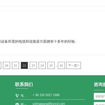
环境设备所需的电缆和连接器方面拥有十多年的经验。
20
21
22
23
24
25
42
下一页
>
...
联系我们
咨询

+ 86 150 5027 1688
电话：
sofinawang@ksrcd.com

邮箱：