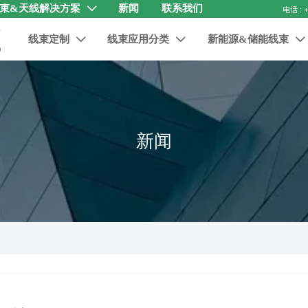
束&天线解决方案
新闻
联系我们

线束定制
线束应用分类
新能源&储能线束



新闻