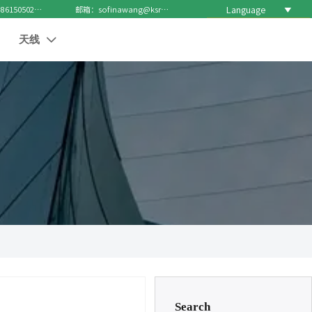
Language

电话 : +8615050271688
邮箱：sofinawang@ksrcd.com
天线

Search