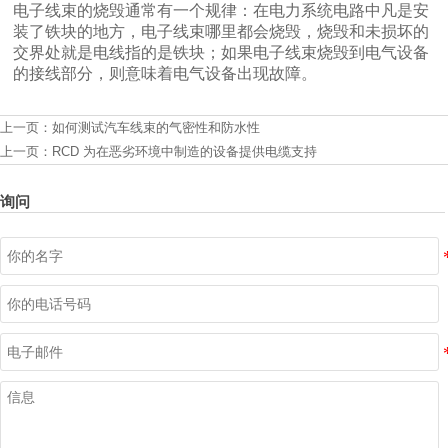
电子线束的烧毁通常有一个规律：在电力系统电路中凡是安
装了铁块的地方，电子线束哪里都会烧毁，烧毁和未损坏的
交界处就是电线指的是铁块；如果电子线束烧毁到电气设备
的接线部分，则意味着电气设备出现故障。
上一页：
如何测试汽车线束的气密性和防水性
上一页：
RCD 为在恶劣环境中制造的设备提供电缆支持
询问