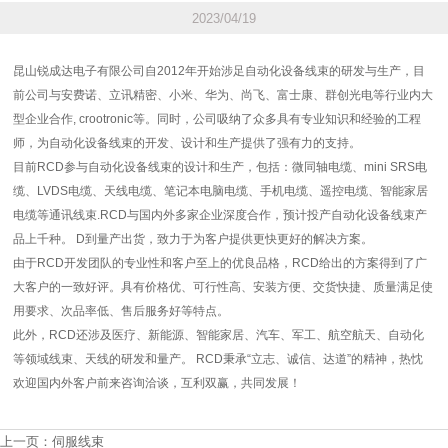
2023/04/19
昆山锐成达电子有限公司自2012年开始涉足自动化设备线束的研发与生产，目
前公司与安费诺、立讯精密、小米、华为、尚飞、富士康、群创光电等行业内大
型企业合作, crootronic等。同时，公司吸纳了众多具有专业知识和经验的工程
师，为自动化设备线束的开发、设计和生产提供了强有力的支持。
目前RCD参与自动化设备线束的设计和生产，包括：微同轴电缆、mini SRS电
缆、LVDS电缆、天线电缆、笔记本电脑电缆、手机电缆、遥控电缆、智能家居
电缆等通讯线束.RCD与国内外多家企业深度合作，预计投产自动化设备线束产
品上千种。 D到量产出货，致力于为客户提供更快更好的解决方案。
由于RCD开发团队的专业性和客户至上的优良品格，RCD给出的方案得到了广
大客户的一致好评。具有价格优、可行性高、安装方便、交货快捷、质量满足使
用要求、次品率低、售后服务好等特点。
此外，RCD还涉及医疗、新能源、智能家居、汽车、军工、航空航天、自动化
等领域线束、天线的研发和量产。 RCD秉承“立志、诚信、达道”的精神，热忱
欢迎国内外客户前来咨询洽谈，互利双赢，共同发展！
上一页：
伺服线束