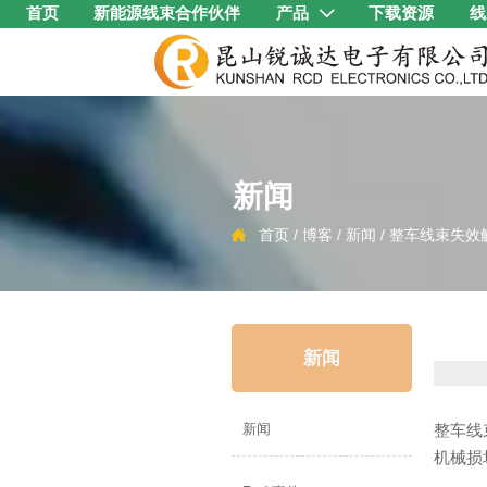
首页
新能源线束合作伙伴
产品
下载资源
线

新闻
首页
/
博客
/
新闻
/
整车线束失效

新闻
整车线
新闻
机械损