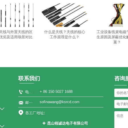
天线与外置天线的区
什么是天线？天线的核心
工业设备线束电磁
优劣及适用场景对比
工作原理是什么？
生原因及屏蔽优化
案？
联系我们
咨询

+ 86 150 5027 1688
电话：
sofinawang@ksrcd.com

邮箱：


各工厂地址：
昆山锐诚达电子有限公司

