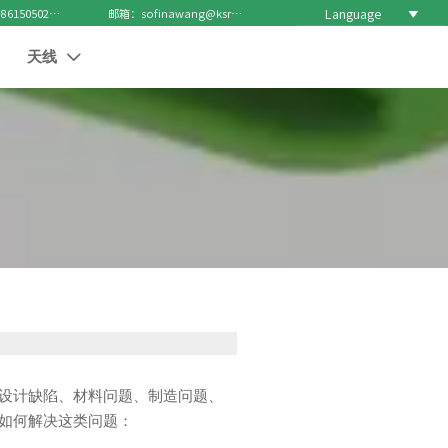
Language

电话 : +8615050271688
邮箱：sofinawang@ksrcd.com
天线

设计缺陷、材料问题、制造问题、
如何解决这类问题：