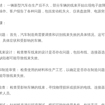
述： 一辆新型汽车在生产后不久，部分车辆的线束开始出现电子故
操作。客户报告了各种问题，包括发动机失火、仪表盘故障、电源突
骤：
查问题： 首先，汽车制造商需要调查和识别线束失效的具体情况。这
、具体症状和受影响的车辆。
析线束设计： 检查整车线束的设计是否存在问题，包括布线、连接器
缺陷都可能导致线束失效。
料和制造审查： 检查使用的材料和生产工艺，以确定是否存在制造问
能导致线束失效。
场检查： 检查受影响车辆的线束，寻找物理损坏或损坏的电线、连接
术人员。
境测试： 针对线束进行环境测试，模拟可能的使用条件，包括高温、