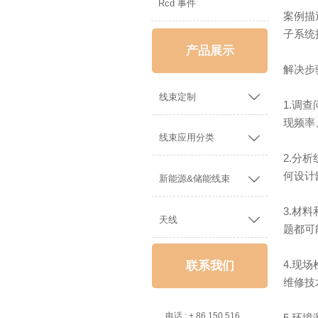
Rcd 事件
案例描
子系统
产品展示
解决步

线束定制
1.调
现频率

线束应用分类
2.分
何设计

新能源&储能线束
3.材

天线
题都可
4.现
联系我们
维修技

电话 : + 86 150 5162 5639
5.环