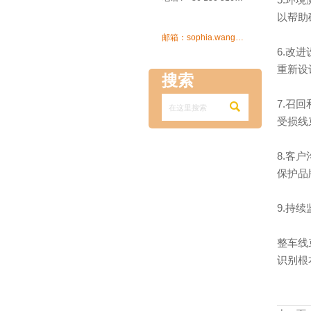
以帮助

邮箱：sophia.wang@ksrcd.com
6.改
重新设
搜索
7.召

受损线
8.客
保护品
9.持
整车线
识别根