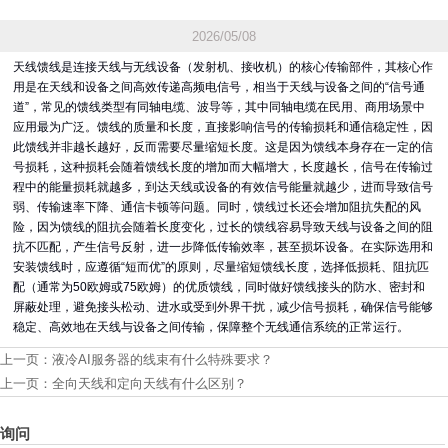
2026/05/08
天线馈线是连接天线与无线设备（发射机、接收机）的核心传输部件，其核心作
用是在天线和设备之间高效传递高频电信号，相当于天线与设备之间的“信号通
道”，常见的馈线类型有同轴电缆、波导等，其中同轴电缆在民用、商用场景中
应用最为广泛。馈线的质量和长度，直接影响信号的传输损耗和通信稳定性，因
此馈线并非越长越好，反而需要尽量缩短长度。这是因为馈线本身存在一定的信
号损耗，这种损耗会随着馈线长度的增加而大幅增大，长度越长，信号在传输过
程中的能量损耗就越多，到达天线或设备的有效信号能量就越少，进而导致信号
弱、传输速率下降、通信卡顿等问题。同时，馈线过长还会增加阻抗失配的风
险，因为馈线的阻抗会随着长度变化，过长的馈线容易导致天线与设备之间的阻
抗不匹配，产生信号反射，进一步降低传输效率，甚至损坏设备。在实际选用和
安装馈线时，应遵循“短而优”的原则，尽量缩短馈线长度，选择低损耗、阻抗匹
配（通常为50欧姆或75欧姆）的优质馈线，同时做好馈线接头的防水、密封和
屏蔽处理，避免接头松动、进水或受到外界干扰，减少信号损耗，确保信号能够
稳定、高效地在天线与设备之间传输，保障整个无线通信系统的正常运行。
上一页：
液冷AI服务器的线束有什么特殊要求？
上一页：
全向天线和定向天线有什么区别？
询问