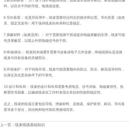
5.标识和标签： 为了便于维护和故障排除，线束通常会附带标识、标签或颜色编
码，以区分不同的导线、电缆或连接。
6.导向装置： 在某些应用中，线束需要经过特定的路径和位置。导向装置（如夹
具、固定支架等）用于保持线束的布局和位置稳定。
7.屏蔽材料（如果适用）： 对于需要抵御干扰或提供电磁屏蔽的应用，线束可能
包含屏蔽层，以阻止外部电磁信号的干扰。
8.终端/插头： 线束的末端通常需要与设备或电子元件连接，终端或插头是连接
线束与目标设备的关键部分。
9.环境保护： 对于特殊环境，线束可能需要额外的防尘、防水、耐高温等特性，
以保证其在恶劣条件下的可靠性。
10.设计和布局： 线束的设计和布局需要考虑电流、信号传输、电磁兼容性、热
耐受性等因素，以确保线束在工作时表现出良好的性能和稳定性。
总之，线束的组成主要包括导线、绝缘材料、连接器、保护套管、标识、导向装
置等多个部分，其结构和组件因应用领域而异。
上一页：
线束线缆基础知识