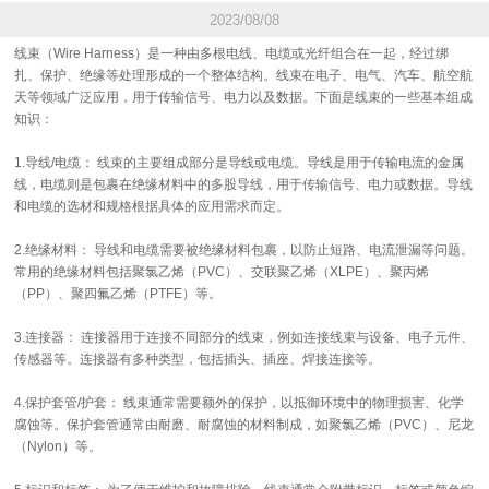
2023/08/08
线束（Wire Harness）是一种由多根电线、电缆或光纤组合在一起，经过绑
扎、保护、绝缘等处理形成的一个整体结构。线束在电子、电气、汽车、航空航
天等领域广泛应用，用于传输信号、电力以及数据。下面是线束的一些基本组成
知识：
1.导线/电缆： 线束的主要组成部分是导线或电缆。导线是用于传输电流的金属
线，电缆则是包裹在绝缘材料中的多股导线，用于传输信号、电力或数据。导线
和电缆的选材和规格根据具体的应用需求而定。
2.绝缘材料： 导线和电缆需要被绝缘材料包裹，以防止短路、电流泄漏等问题。
常用的绝缘材料包括聚氯乙烯（PVC）、交联聚乙烯（XLPE）、聚丙烯
（PP）、聚四氟乙烯（PTFE）等。
3.连接器： 连接器用于连接不同部分的线束，例如连接线束与设备、电子元件、
传感器等。连接器有多种类型，包括插头、插座、焊接连接等。
4.保护套管/护套： 线束通常需要额外的保护，以抵御环境中的物理损害、化学
腐蚀等。保护套管通常由耐磨、耐腐蚀的材料制成，如聚氯乙烯（PVC）、尼龙
（Nylon）等。