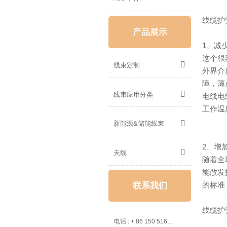
线缆护
产品展示
1、减
这个很

线束定制
外界介
障，薄

线束应用分类
电线电
工作温

新能源&储能线束
2、增

天线
随着全
能散发
的标准
联系我们
线缆护

电话 : + 86 150 5162 5639