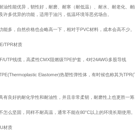
耐油性能优异，韧性好，耐磨、耐寒（耐低温）、耐水、耐老化、耐
及许多优异的功能，适用于油污，低温环境等恶劣场合。
功能多，自然价格也会略高一下，相对于PVC材料，成本会高不少。
E/TPR材质
SF/UTP线缆，高柔性CMX阻燃级TPE护套，4对24AWG多股导线
E(Thermoplastic Elastomer)热塑性弹性体，有时候也称其为TPR(Th
具有良好的耐化学性和耐油性，并且非常柔韧，耐磨性上也更胜一筹
不怎么坚固，同样不耐高温，通常不能在80°C以上的环境长期使用
PU材质