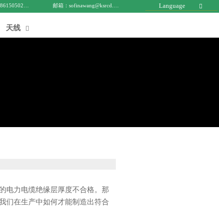
Language
电话 : +8615050271688
邮箱：sofinawang@ksrcd.com

天线

的电力电缆绝缘层厚度不合格。那
我们在生产中如何才能制造出符合