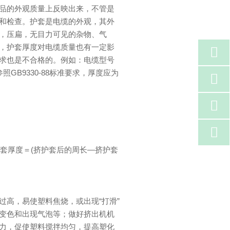
品的外观质量上反映出来，不管是
和检查。护套是电缆的外观，其外
，压扁，无目力可见的杂物、气
，护套厚度对电缆质量也有一定影

求也是不合格的。例如：电缆型号
参照GB9330-88标准要求，厚度应为



护套厚度＝(挤护套后的周长—挤护套
高，易使塑料焦烧，或出现“打滑”
变色和出现气泡等；做好挤出机机
力，促使塑料搅拌均匀，提高塑化