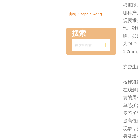
根据以
哪种产

邮箱：sophia.wang@ksrcd.com
观要求
泡、砂
搜索
响。如
为DLD

1.2m
护套生
按标准
在线测
前的周长
单芯护套
多芯护套
提高低
现象；
身及螺