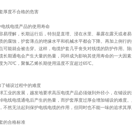
套厚度不合格的危害
少电线电缆产品的使用寿命
容易理解，长期运行后，特别是直埋、浸在水里、暴露在露天或者易
质的腐蚀，护套薄点的绝缘水平和机械水平都会下降。再加上例行的
点可能就会被击穿。这样，电缆护套几乎丧失对线缆的防护作用。除
缆长期通电会产生大量的热量，同样成为影响其使用寿命的一大因素
度为70℃，聚氯乙烯长期使用温度不宜超过65℃。
加了铺设过程中的难度
球工业的发展，越发地要求高压电缆产品必须做到外径小，在铺设的
掉电线电缆通电后产生的热量，而护套厚度过厚会增加铺设的难度。
，不然无法起到保护电线电缆的作用，但同时也不能一味的追求其厚
套的合格标准