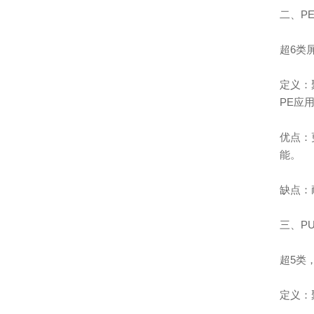
二、P
超6类
定义：
PE应
优点：
能。
缺点：
三、P
超5类
定义：