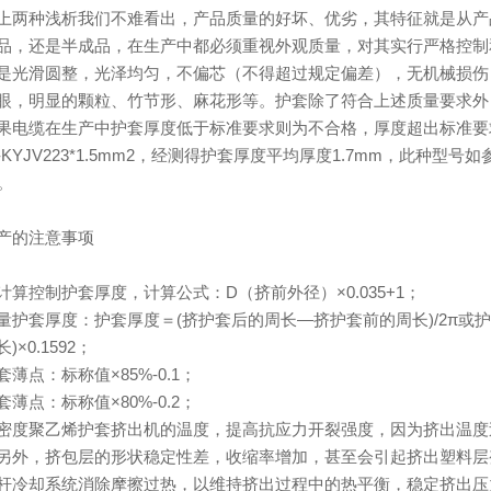
上两种浅析我们不难看出，产品质量的好坏、优劣，其特征就是从产
品，还是半成品，在生产中都必须重视外观质量，对其实行严格控制
是光滑圆整，光泽均匀，不偏芯（不得超过规定偏差），无机械损伤
眼，明显的颗粒、竹节形、麻花形等。护套除了符合上述质量要求外
果电缆在生产中护套厚度低于标准要求则为不合格，厚度超出标准要
-KYJV223*1.5mm2，经测得护套厚度平均厚度1.7mm，此种型号如
m。
产的注意事项
计算控制护套厚度，计算公式：D（挤前外径）×0.035+1；
量护套厚度：护套厚度＝(挤护套后的周长—挤护套前的周长)/2π或
)×0.1592；
薄点：标称值×85%-0.1；
薄点：标称值×80%-0.2；
密度聚乙烯护套挤出机的温度，提高抗应力开裂强度，因为挤出温度过
另外，挤包层的形状稳定性差，收缩率增加，甚至会引起挤出塑料层
杆冷却系统消除摩擦过热，以维持挤出过程中的热平衡，稳定挤出压