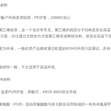
E材料
屏蔽户外级直埋线缆，PE护套，23AWG实心
聚乙烯材质，这一个也非常常见。聚乙烯的线型分子结构使其在高温
用方面，往往通过交联的方式使聚乙烯变成网状结构，使其在高温下
更为环保，一般此类产品都有通过欧盟的ROHS环境污染测试。具
耐候性一般，不太适用于高温环境。
UR材料
，超柔PUR护套，屏蔽式，4对26 AWG绞合导线
聚氨酯（PUR）是由异氰酸酯与多元醇反应而制成的一种具有氨基