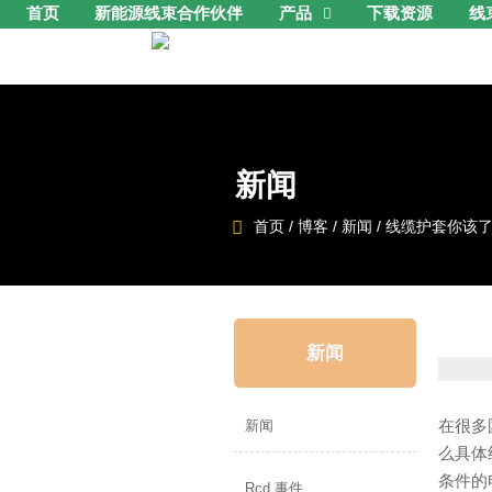
首页
新能源线束合作伙伴
产品
下载资源
线

新闻

首页
/
博客
/
新闻
/
线缆护套你该
新闻
在很多
新闻
么具体
条件的
Rcd 事件