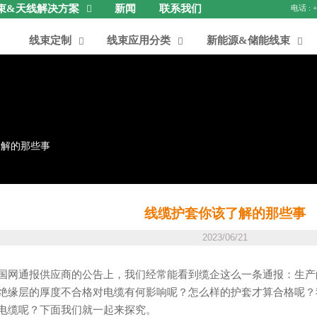
束&天线解决方案
新闻
联系我们

线束定制
线束应用分类
新能源&储能线束



了解的那些事
线缆护套你该了解的那些事
2023/06/21
国网通报供应商的公告上，我们经常能看到缆企这么一条通报：生产
绝缘层的厚度不合格对电缆有何影响呢？怎么样的护套才算合格呢？
电缆呢？下面我们就一起来探究。