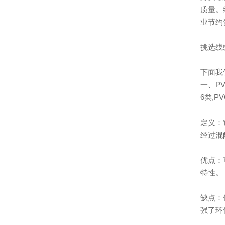
质量。
业节约
挑选线
下面我
一、P
6类,P
定义：
经过混
优点：
特性。
缺点：
强了环