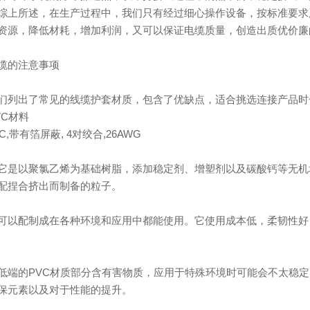
综上所述，在生产过程中，我们只有经过细心操作设备，按标准要求
资源，降低材耗，增加利润，又可以保证电缆质量，创造出质优价廉
缆的注意事项
们列出了常见的线缆护套材质，包含了优缺点，适合挑选连接产品时
VC材料
VC,带有箔屏蔽, 4对绞合,26AWG
它是以聚氯乙烯为基础树脂，添加稳定剂、增塑剂以及碳酸钙等无机
配捏合挤出而制备的粒子。
可以配制成在各种环境和应用中都能使用。它使用成本低，柔韧性好
低端的PVC材质部分含有害物质，应用于特殊环境时可能会不太稳定
保元素以及对于性能的提升。