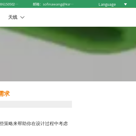
Language

电话 : +8615050271688
邮箱：sofinawang@ksrcd.com
天线

需求
些策略来帮助你在设计过程中考虑