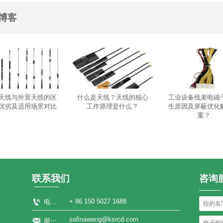
博客
天线与外置天线的区
什么是天线？天线的核心
工业设备线束电磁
优劣及适用场景对比
工作原理是什么？
生原因及屏蔽优化
案？
联系我们
咨询

+ 86 150 5027 1688
电话：
sofinawang@ksrcd.com

邮箱：