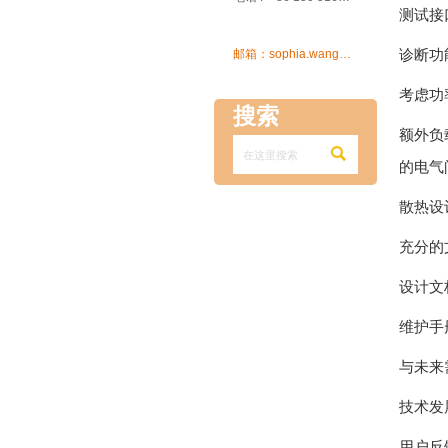
测试接

诊断功
邮箱：sophia.wang@ksrcd.com
考虑功
搜索
额外负

的电气
散热设
充分的
设计文
维护手
与未来
技术发
用户反