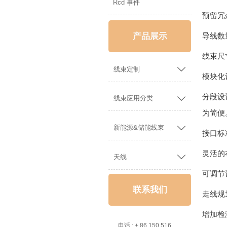
Rcd 事件
预留冗
产品展示
导线数
线束尺

线束定制
模块化
分段设

线束应用分类
为简便

新能源&储能线束
接口标
灵活的

天线
可调节
联系我们
走线规
增加检

电话 : + 86 150 5162 5639