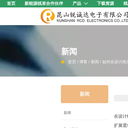
首页
新能源线束合作伙伴
产品
下载资源
线

新闻
首页
/
博客
/
新闻
/
如何在设计线

新闻
新闻
在设计
扩展需