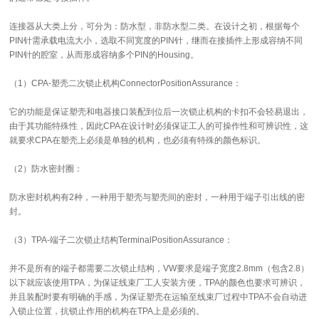
连接器从大类上分，可分为：防水型，非防水型二类。在设计之初，根据每个
PIN针需承载电流大小，选取不同宽度的PIN针，继而在接插件上形成容纳不同
PIN针的腔室，从而形成容纳多个PIN的Housing。
（1）CPA-塑壳二次锁止机构ConnectorPositionAssurance：
它的功能是保证塑壳和电器接口装配到位后一次锁止机构的卡扣不会轻易退出，
由于其功能特殊性，因此CPA在设计时必须保证工人的可操作性和可辨识性，这
就要求CPA在塑壳上必须是单独的机构，也必须有特殊的颜色标识。
（2）防水密封圈：
防水密封机构有2种，一种用于塑壳与塑壳间的密封，一种用于端子引出线的密
封。
（3）TPA-端子二次锁止结构TerminalPositionAssurance：
并不是所有的端子都需要二次锁止结构，VW要求是端子宽度2.8mm（包含2.8）
以下就应该使用TPA，为保证线束厂工人安装方便，TPA的颜色也要求可辨识，
并且装配时要有明确的手感，为保证塑壳在运输至线束厂过程中TPA不会自动进
入锁止位置，抗锁止作用的机构在TPA上是必须的。