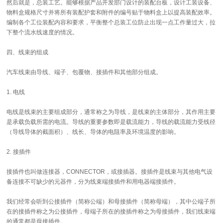
然后就是，总装工艺。能够根据产品开发部门设计的装配台板，设计工装设备、
物料盒规格尺寸并将所有装配护套和附件的编号贴于物料盒上以提高装配效率。
编制各个工位装配内容和要求，平衡整个总装工位防止出现一点工作量过大，拉
下整个流水线速度的情况。
四、线束的组成
汽车线束由导线、端子、包覆物、接插件和其他部分组成。
1. 电线
电线是线束的主要组成部分，通常称之为导线，是线束的主体部分，其作用主要
是承载负载所需的电流。导线的重要参数即是载流能力，导线的载流能力受线径
（导线导体的截面积）、线长、导体的电阻率及环境温度的影响。
2. 接插件
接插件也叫做连接器，CONNECTOR，或接插器。接插件是线束与其他电气设
备连接不可缺少的元器件，分为线束端接插件和用电器端接插件。
我们经常会听到公接插件（简称公端）和母接插件（简称母端），其中公端子所
在的接插件称之为公接插件，母端子所在的接插件称之为母接插件，我们线束端
的通常都是母接插件。