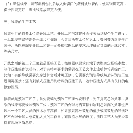
（2）新型线束，局部塑料包扎后放入侧切口的塑料波纹管内，使其强度更高，
保护性能更好，查找线路故障更方便。
三、线束的生产工艺
线束生产的首要工位是开线工艺。开线工艺的准确性直接关系到整个生产进度，
一旦出现错误特别是开线尺寸偏短，会导致所有工位的返工，费时费力影响生产
效率。所以在编制开线工艺是一定要根据图纸的要求合理确定导线的开线尺寸，
剥头尺寸。
开线之后的第二个工位就是压接工艺，根据图纸要求的端子类型确定压接参数，
制作压接操作说明书，对于有特殊要求的需要在工艺文件上注明并培训操作工。
比如：有的导线需要先穿过护套后才可压接，它需要先预装导线然后从预装工位
返回再压接；还有刺破式压接用到特殊的压接工具，这种压接方式具有良好的电
接触性能。
接着就是预装工艺了，首先要编制预装工艺操作说明书，为了提高总装效率，复
杂的线束都要设置预装工位，预装工艺的合理与否直接影响到总装配的效率也反
映出一个工艺人员的技术水平高低。如果预装部分装配的偏少或者装配的导线路
径不合理会加大总装配人员的工作量，减慢流水线的速度，所以工艺人员要经常
待在现场不断总结。