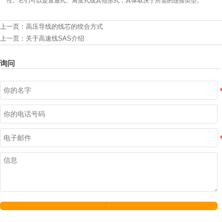
性。它们可以是直通式、角度式或其他形式，具体取决于所需的连接类型。
上一页：
高压导线的线芯的绞合方式
上一页：
关于高速线SAS介绍
询问
发送