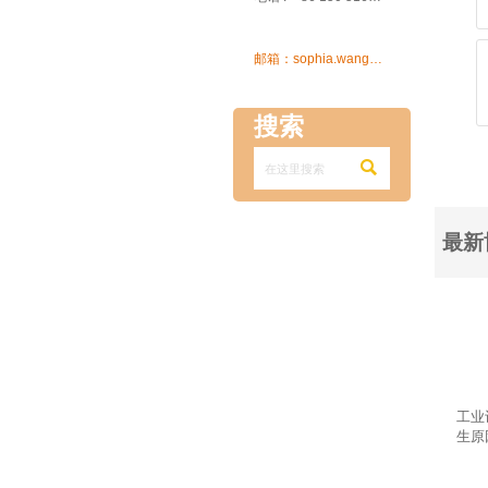

邮箱：sophia.wang@ksrcd.com
搜索

最新
工业
生原