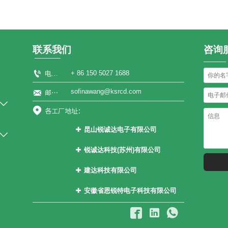
联系我们
咨询

+ 86 150 5027 1688
电话：
sofinawang@ksrcd.com

邮箱：


各工厂地址：
昆山锐诚达电子有限公司


江苏省昆山市张浦镇花苑路1899号
锐诚达科技(苏州)有限公司

江苏省常熟市碧溪街道乐成路2号
建达科技有限公司

越南永福省永祥县振兴社山轿村
安徽省恩锐特电子科技有限公司

安徽省阜阳市阜南县经济技术开发



区