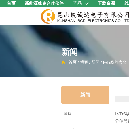
首页
新能源线束合作伙伴
产品
下载资源
线

新闻
首页
/
博客
/
新闻
/
lvds线的含义

新闻
LVDS
新闻
分信号