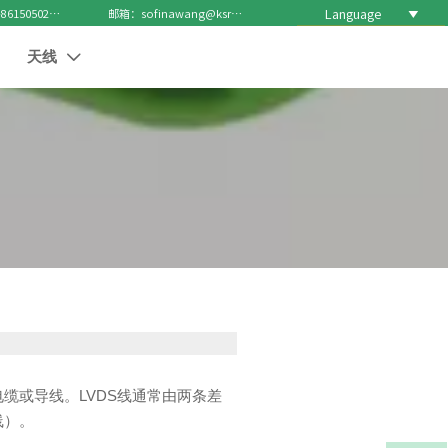
Language

电话 : +8615050271688
邮箱：sofinawang@ksrcd.com
天线

ng）信号的电缆或导线。LVDS线通常由两条差
线）。