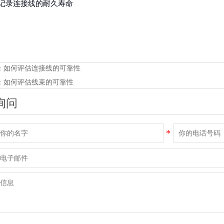
记录连接线的耐久寿命
：
如何评估连接线的可靠性
：
如何评估线束的可靠性
询问