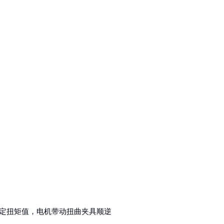
定扭矩值，电机带动扭曲夹具顺逆