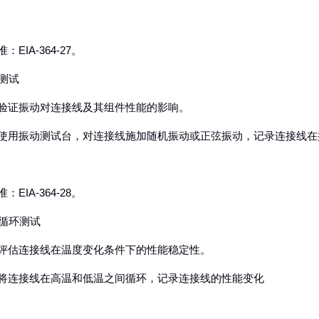
：EIA-364-27。
动测试
验证振动对连接线及其组件性能的影响。
使用振动测试台，对连接线施加随机振动或正弦振动，记录连接线在
：EIA-364-28。
度循环测试
评估连接线在温度变化条件下的性能稳定性。
将连接线在高温和低温之间循环，记录连接线的性能变化