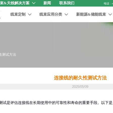
束&天线解决方案
新闻
联系我们

线束定制
线束应用分类
新能源&储能线束



性测试方法
连接线的耐久性测试方法
2025/05/09
测试是评估连接线在长期使用中的可靠性和寿命的重要手段。以下是