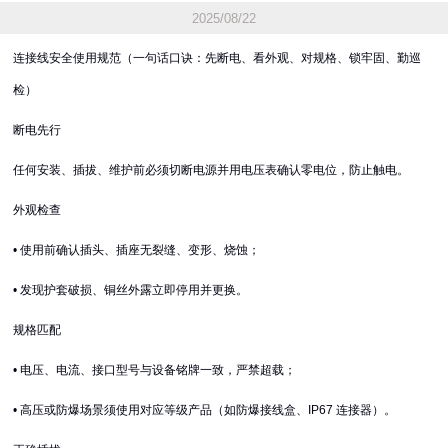
2025/08/22
连接线安全使用规范（一句话口诀：先断电、看外观、对规格、锁牢固、勤巡
检）
断电先行
任何安装、插拔、维护前必须切断电源并用电压表确认零电位，防止触电
。
外观检查
• 使用前确认插头、插座无裂缝、变形、烧蚀；
• 发现护套破损、铜丝外露立即停用并更换
。
规格匹配
• 电压、电流、接口型号与设备铭牌一致，严禁超载；
• 高压或防爆场景须使用对应等级产品（如防爆接线盒、IP67 连接器）
。