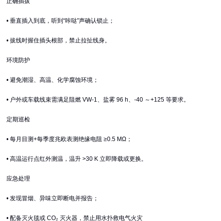
正确插拔
• 垂直插入到底，听到“咔哒”声确认锁止；
• 拔线时握住插头根部，禁止拉扯线身
。
环境防护
• 避免潮湿、高温、化学腐蚀环境；
• 户外或车载线束需满足阻燃 VW-1、盐雾 96 h、-40 ～+125 等要求
。
定期巡检
• 每月目测+每季度兆欧表测绝缘电阻 ≥0.5 MΩ；
• 高温运行点红外测温，温升 >30 K 立即降载或更换
。
应急处理
• 发现冒烟、异味立即断电并报告；
• 配备灭火毯或 CO₂ 灭火器，禁止用水扑救电气火灾