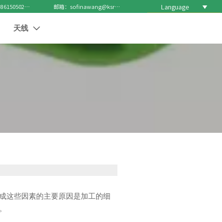
Language

电话 : +8615050271688
邮箱：sofinawang@ksrcd.com
天线

成这些因素的主要原因是加工的细
。