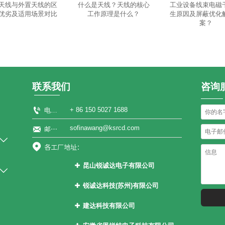
天线与外置天线的区
什么是天线？天线的核心
工业设备线束电磁
优劣及适用场景对比
工作原理是什么？
生原因及屏蔽优化
案？
联系我们
咨询

+ 86 150 5027 1688
电话：
sofinawang@ksrcd.com

邮箱：


各工厂地址：
昆山锐诚达电子有限公司


江苏省昆山市张浦镇花苑路1899号
锐诚达科技(苏州)有限公司

江苏省常熟市碧溪街道乐成路2号
建达科技有限公司

越南永福省永祥县振兴社山轿村