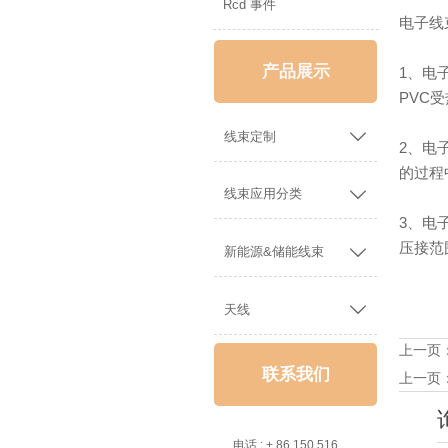
Rcd 事件
电子线
产品展示
1、电
PVC

线束定制
2、电
的过程

线束应用分类
3、电
压接范

新能源&储能线束

天线
上一页
联系我们
上一页

电话 : + 86 150 5162 5639