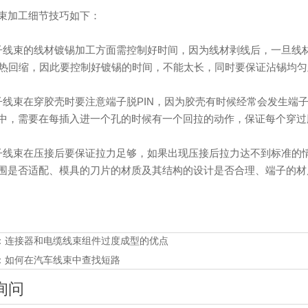
束加工细节技巧如下：
子线束的线材镀锡加工方面需控制好时间，因为线材剥线后，一旦线
受热回缩，因此要控制好镀锡的时间，不能太长，同时要保证沾锡均
子线束在穿胶壳时要注意端子脱PIN，因为胶壳有时候经常会发生端子
中，需要在每插入进一个孔的时候有一个回拉的动作，保证每个穿
子线束在压接后要保证拉力足够，如果出现压接后拉力达不到标准的
围是否适配、模具的刀片的材质及其结构的设计是否合理、端子的材
：
连接器和电缆线束组件过度成型的优点
：
如何在汽车线束中查找短路
询问