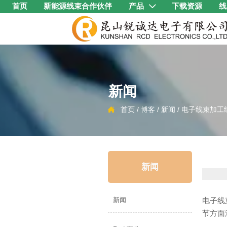
首页
新能源线束合作伙伴
产品
下载资源
线

新闻
首页
/
博客
/
新闻
/
电子线束加工

新闻
电子线
新闻
节方面