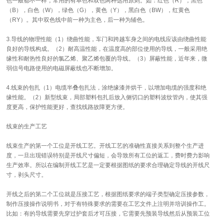
色一般都不一样，常用的有单色和双色两种选用原则。如：红色（R），黑色
（B），白色（W），绿色（G），黄色（Y），黑白色（BW），红黄色
（RY）。其中双色线中前一种为主色，后一种为辅色。
3.导线的物理性能（1）绕曲性能，车门和跨越车身之间的电线应该由绕曲性能
良好的导线构成。（2）耐高温性能，在温度高的部位使用的导线，一般采用绝
缘性和耐热性良好的氯乙烯、聚乙烯包覆的导线。（3）屏蔽性能，近年来，微
弱信号电路使用的电磁屏蔽线也不断增加。
4.线束的包扎（1）电缆半叠包扎法，涂绝缘漆并烘干，以增加电缆的强度和绝
缘性能。（2）新型线束，局部塑料包扎后放入侧切口的塑料波纹管内，使其强
度更高，保护性能更好，查找线路故障更方便。
线束的生产工艺
线束生产的第一个工位是开线工艺。开线工艺的准确性直接关系到整个生产进
度，一旦出现错误特别是开线尺寸偏短，会导致所有工位的返工，费时费力影响
生产效率。所以在编制开线工艺是一定要根据图纸的要求合理确定导线的开线尺
寸，剥头尺寸。
开线之后的第二个工位就是压接工艺，根据图纸要求的端子类型确定压接参数，
制作压接操作说明书，对于有特殊要求的需要在工艺文件上注明并培训操作工。
比如：有的导线需要先穿过护套后才可压接，它需要先预装导线然后从预装工位