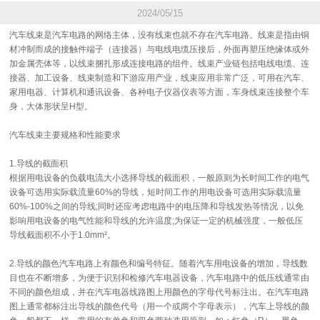
2024/05/15
汽车线束是汽车电路的网络主体，没有线束也就不存在汽车电路。线束是指由铜
材冲制而成的接触件端子（连接器）与电线电缆压接后，外面再塑压绝缘体或外
加金属壳体等，以线束捆扎形成连接电路的组件。线束产业链包括电线电缆、连
接器、加工设备、线束制造和下游应用产业，线束应用非常广泛，可用在汽车、
家用电器、计算机和通讯设备、各种电子仪器仪表等方面，车身线束连接整个车
身，大体形状呈H型。
汽车线束主要规格和性能要求
1.导线的截面积
根据用电设备的负载电流大小选择导线的截面积，一般原则为长时间工作的电气
设备可选用实际载流量60%的导线，短时间工作的用电设备可选用实际载流量
60%-100%之间的导线;同时还应考虑电路中的电压降和导线发热等情况，以免
影响用电设备的电气性能和导线的允许温度;为保证一定的机械强度，一般低压
导线截面积不小于1.0mm²。
2.导线的颜色汽车电路上有颜色和编号特征。随着汽车用电设备的增加，导线数
目也在不断增多，为便于识别和检修汽车电器设备，汽车电路中的低压线通常由
不同的颜色组成，并在汽车电器线路图上用颜色的字母代号标注出。在汽车电路
图上通常都标注出导线的颜色代号（用一个或两个字母表示），汽车上导线的颜