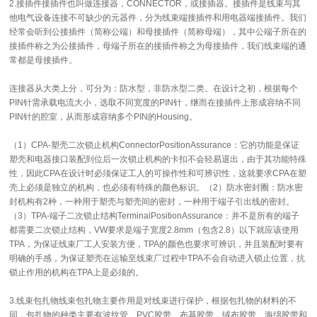
2.接插件接插件也叫做连接器，CONNECTOR，或接插器。接插件是线束与其
他电气设备连接不可缺少的元器件，分为线束端接插件和用电器端接插件。我们
经常会听到公接插件（简称公端）和母接插件（简称母端），其中公端子所在的
接插件称之为公接插件，母端子所在的接插件称之为母接插件，我们线束端的通
常都是母接插件。
连接器从大类上分，可分为：防水型，非防水型二类。在设计之初，根据每个
PIN针需承载电流大小，选取不同宽度的PIN针，继而在接插件上形成容纳不同
PIN针的腔室，从而形成容纳多个PIN的Housing。
（1）CPA-塑壳二次锁止机构ConnectorPositionAssurance：它的功能是保证
塑壳和电器接口装配到位后一次锁止机构的卡扣不会轻易退出，由于其功能特殊
性，因此CPA在设计时必须保证工人的可操作性和可辨识性，这就要求CPA在塑
壳上必须是独立的机构，也必须有特殊的颜色标识。（2）防水密封圈：防水密
封机构有2种，一种用于塑壳与塑壳间的密封，一种用于端子引出线的密封。
（3）TPA-端子二次锁止结构TerminalPositionAssurance：并不是所有的端子
都需要二次锁止结构，VW要求是端子宽度2.8mm（包含2.8）以下就应该使用
TPA，为保证线束厂工人安装方便，TPA的颜色也要求可辨识，并且装配时要有
明确的手感，为保证塑壳在运输至线束厂过程中TPA不会自动进入锁止位置，抗
锁止作用的机构在TPA上是必须的。
3.线束包扎物线束包扎物主要作用是对线束进行保护，根据包扎物的材料的不
同，包扎物的种类主要有波纹管、PVC胶带、布基胶带，绒布胶带、海绵胶带和