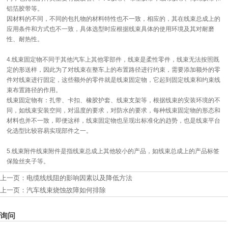
铝箔胶带等。
因材料的不同，不同的包扎物的材料特性也不一致，相应的，其在线束总成上的
应用条件和方式也不一致，具体选型时应根据线束具体的使用环境及其对耐磨
性、耐热性。
4.线束固定物不同于其他汽车上其他零部件，线束是柔性零件，线束无法按照既
定的形送样，因此为了对线束在整车上的布置路径进行约束，需要添加额外的零
件对线束进行固定，这些额外的零件就是线束固定物，它起到固定线束和约束线
束布置路径的作用。
线束固定物有：扎带、卡扣、橡胶护套、线束支架等，根据线束的安装环境的不
同，如线束安装空间，对温度的要求，对防水的要求，每种线束固定物的形态和
材料也并不一致，即便这样，线束固定物也呈现出标准化的趋势，也是线束平台
化选型比较容易实现部件之一。
5.线束附件线束附件是指线束总成上其他较小的产品，如线束总成上的产品标签
保险丝夹子等。
上一页：
电缆线线阻的影响因素以及降低方法
上一页：
汽车线束烧蚀故障如何排除
询问