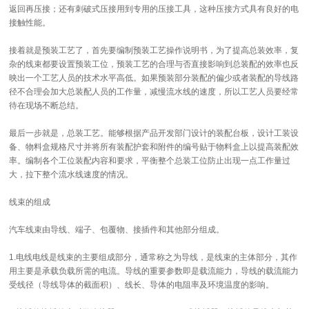
返回再压接；还有刺破式压接用到专用的压接工具，这种压接方式具有良好的电
接触性能。
接着就是预装工艺了，首先要编制预装工艺操作说明书，为了提高总装效率，复
杂的线束都要设置预装工位，预装工艺的合理与否直接影响到总装配的效率也反
映出一个工艺人员的技术水平高低。如果预装部分装配的偏少或者装配的导线路
径不合理会加大总装配人员的工作量，减慢流水线的速度，所以工艺人员要经常
待在现场不断总结。
最后一步就是，总装工艺。能够根据产品开发部门设计的装配台板，设计工装设
备、物料盒规格尺寸并将所有装配护套和附件的编号贴于物料盒上以提高装配效
率。编制各个工位装配内容和要求，平衡整个总装工位防止出现一点工作量过
大，拉下整个流水线速度的情况。
线束的组成
汽车线束由导线、端子、包覆物、接插件和其他部分组成。
1.电线电线是线束的主要组成部分，通常称之为导线，是线束的主体部分，其作
用主要是承载负载所需的电流。导线的重要参数即是载流能力，导线的载流能力
受线径（导线导体的截面积）、线长、导体的电阻率及环境温度的影响。