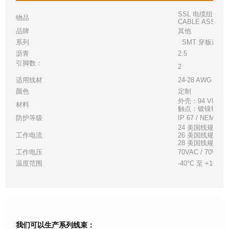
SSL 电缆组件 Inver
物品
CABLE ASSY MI
品牌
其他
系列
SMT 穿板连接
沥青
2.5
引脚数：
2
适用线材
24-28 AWG，UL 
颜色
定制
外壳：94 V0 
材料
触点：镀镍铜合
防护等级
IP 67 / NEMA 6
24 美国线规 - 3A
工作电流
26 美国线规 - 2.
28 美国线规 - 1.
工作电压
70VAC / 70VDC
温度范围
-40°C 至 +105°C
我们可以生产系列线束：