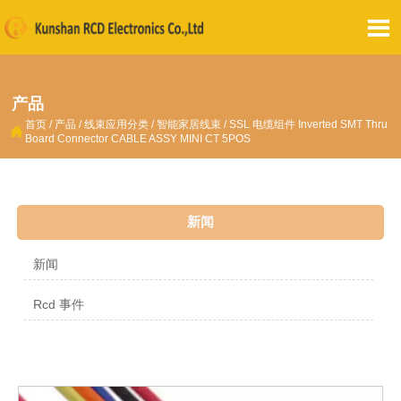

产品
首页
/
产品
/
线束应用分类
/
智能家居线束
/
SSL 电缆组件 Inverted SMT Thru

Board Connector CABLE ASSY MINI CT 5POS
新闻
新闻
Rcd 事件