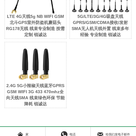
LTE 4G天线5g NB WIFI GSM
5G/LTE/3G/4G吸盘天线
北斗GPS室外防盗机蘑菇头
GPRS/GSM/CDMA接收/发射
RG178无线 线束专业制造 按需
SMA无人机天线外置 线束多年
定制 锐诚达
经验 专业制造 锐诚达
2.4G 5G小辣椒天线蓝牙GPRS
GSM WIFI 3G 433 470mhz全
向天线SMA 线束绿色环保 节能
降耗 锐诚达



Copyright © 2023 昆山RCD All Rights Reserved.
苏ICP备16064248号
家
电话
给我们发电子邮件