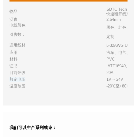
SDTC Tech SA
物品
快速断开线束
沥青
2.54mm
电线颜色
黑色、红色、绿
引脚数：
定制
适用线材
5-32AWG UL or 
应用
汽车、电气、工
材料
PVC
证书
IATF16949、UL
目前评级
20A
额定电压
1V ~ 24V
温度范围
-20℃至+80℃
我们可以生产系列线束：