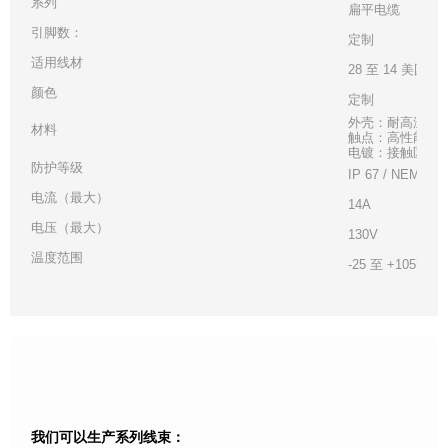
系列
扁平电缆
引脚数：
定制
适用线材
28 至 14 美国线
颜色
定制
外壳：耐高温白
材料
触点：高性能铜
电镀：接触区 - 金
防护等级
IP 67 / NEMA 6
电流（最大）
14A
电压（最大）
130V
温度范围
-25 至 +105°C
我们可以生产系列线束：