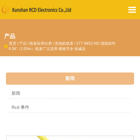

产品
首页
/
产品
/
线束应用分类
/
洗地机线束
/
277-9852-ND 缆线组件

6.56'（2.00m）线束广泛适用 规格齐全 锐诚达
新闻
新闻
Rcd 事件