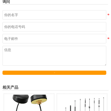
询问
发送
相关产品