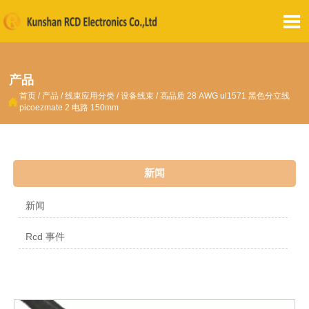

产品
首页
/
产品
/
线束应用分类
/
设备线束
/
高品质 28 AWG ul1571 黑色分立线

picoezmate 2 电路 150mm
新闻
新闻
Rcd 事件