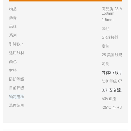
物品
高品质 28 AWG u
150mm
沥青
1.5mm
品牌
其他
系列
SR连接器
引脚数：
定制
适用线材
28 美国线规 UL1
颜色
定制
材料
导体/ 7股，镀
防护等级
防护等级 67
目前评级
0.7 安交流、直
额定电压
50V直流
温度范围
-25°C 至 +85°C