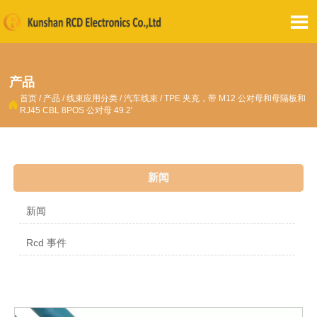

产品
首页
/
产品
/
线束应用分类
/
汽车线束
/
TPE 夹克，带 M12 公对母和母隔板和

RJ45 CBL 8POS 公对母 49.2'
新闻
新闻
Rcd 事件