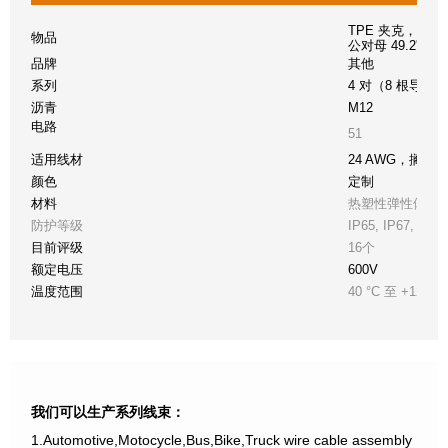
TPE 夹克，带 M
物品
公对母 49.2'
品牌
其他
系列
4 对（8 根导线
沥青
M12
电路
51
适用线材
24 AWG，搁浅
颜色
定制
材料
热塑性弹性体外
防护等级
IP65, IP67, IP6
目前评级
16个
额定电压
600V
温度范围
40 °C 至 +125
我们可以生产系列线束：
1.Automotive,Motocycle,Bus,Bike,Truck wire cable assembly