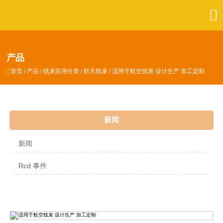

产品

首页
/
产品
/
线束应用分类
/
航天线束
/
适用于航空线束 设计生产 加工定制
新闻
新闻
Rcd 事件