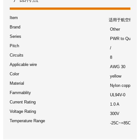
Item
适用于航空线束 
Brand
Other
Series
PWR to Quick te
Pitch
/
Circuits
8
Applicable wire
AWG 30
Color
yellow
Material
Nylon copper an
Fammablity
UL94V-0
Current Rating
1.0 A
Voltage Rating
300V
Temperature Range
-25C~+85C