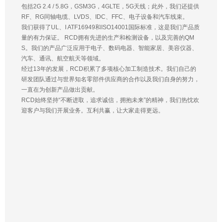
包括2G 2.4 / 5.8G，GSM3G，4GLTE，5G天线；此外，我们还提供
RF、RG同轴电缆、LVDS、IDC、FFC、电子设备和汽车线束。
我们获得了UL、I ATF16949和ISO14001国际标准，这是我们产品质
量的有力保证。 RCD拥有先进的生产和检测设备，以及完善的QM
S。我们的产品广泛应用于电子、数码电器、智能家居、美容仪器、
汽车、通讯、航空航天等领域。
经过13年的发展，RCD积累了多项核心加工制造技术。我们自己的
研发团队通过与世界知名零部件供应商的合作以及我们自身的努力，
一直在为创新产品做出贡献。
RCD始终坚持“不断进取，追求诚信，拥抱未来”的精神，我们热忱欢
迎客户与我们开展业务。互利共赢，让大家走得更远。