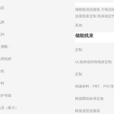
物品
储能电池连接线 大电流
连接线束定制 线束稳定性
品牌
其他
系列
储能线束
引脚数：
定制
适用线材
UL线材或特殊线材定制
颜色
定制
材料
绝缘材料：PBT、PVC
防护等级
根据图纸标准定做
电流（最大）
根据选型连接器