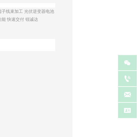
端子线束加工 光伏逆变器电池
能 快速交付 锐诚达



等
