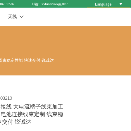
Language

电话 : +8615050271688
邮箱：sofinawang@ksrcd.com
天线

线束稳定性能 快速交付 锐诚达
03210
接线 大电流端子线束加工
电池连接线束定制 线束稳
速交付 锐诚达