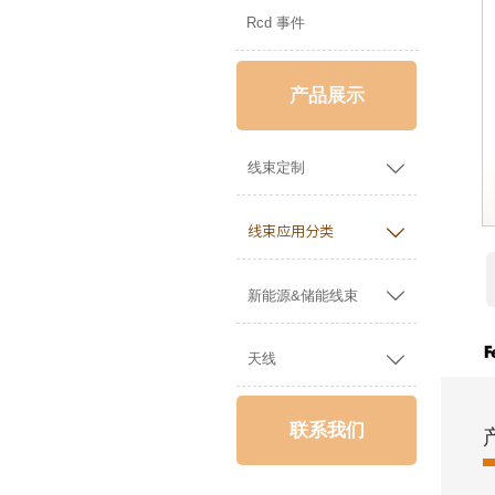
Rcd 事件
产品展示

线束定制

线束应用分类

新能源&储能线束

天线
联系我们