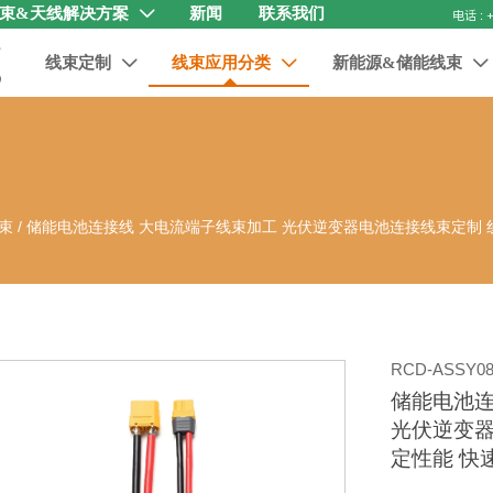
束&天线解决方案
新闻
联系我们

线束定制
线束应用分类
新能源&储能线束



束
/
储能电池连接线 大电流端子线束加工 光伏逆变器电池连接线束定制 
RCD-ASSY08
储能电池连
光伏逆变器
定性能 快