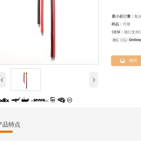
最小起订量：
取
样品：
可用
OEM：
我们支持O

询问
‹
›
产品特点