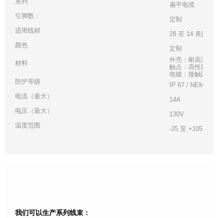
系列
扁平电缆
引脚数：
定制
适用线材
28 至 14 美国线
颜色
定制
外壳：耐高温白
材料
触点：高性能铜
电镀：接触区 - 金
防护等级
IP 67 / NEMA 6
电流（最大）
14A
电压（最大）
130V
温度范围
-25 至 +105°C
我们可以生产系列线束：