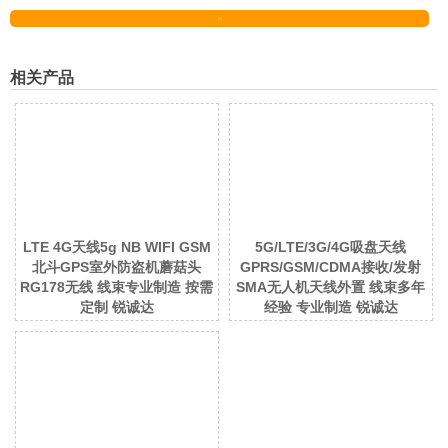
发送
相关产品
LTE 4G天线5g NB WIFI GSM
5G/LTE/3G/4G吸盘天线
北斗GPS室外防盗机蘑菇头
GPRS/GSM/CDMA接收/发射
RG178无线 线束专业制造 按需
SMA无人机天线外置 线束多年
定制 锐诚达
经验 专业制造 锐诚达