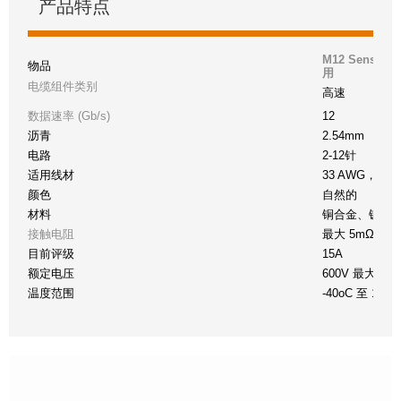
产品特点
M12 Sensor 
物品
用
电缆组件类别
高速
数据速率 (Gb/s)
12
沥青
2.54mm
电路
2-12针
适用线材
33 AWG，8
颜色
自然的
材料
铜合金、镀锡
接触电阻
最大 5mΩ
目前评级
15A
额定电压
600V 最大交
温度范围
-40oC 至 105o