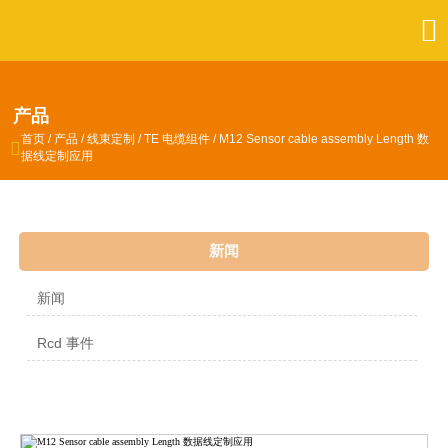

产品
首页
/
产品
/
线束定制
/
TE 电缆组件
/
M12 Sensor cable assembly Length 数

据线定制应用
新闻
新闻
Rcd 事件