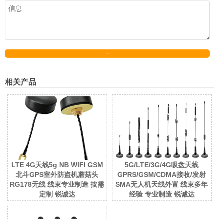
发送
相关产品
LTE 4G天线5g NB WIFI GSM
5G/LTE/3G/4G吸盘天线
北斗GPS室外防盗机蘑菇头
GPRS/GSM/CDMA接收/发射
RG178无线 线束专业制造 按需
SMA无人机天线外置 线束多年
定制 锐诚达
经验 专业制造 锐诚达