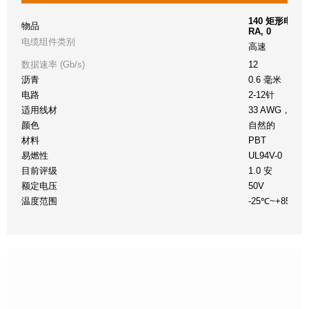
140 矩形电缆组件夹
物品
RA, 0
电缆组件类别
高速
数据速率 (Gb/s)
12
沥青
0.6 毫米
电路
2-12针
适用线材
33 AWG，8
颜色
自然的
材料
PBT
易燃性
UL94V-0
目前评级
1.0 安
额定电压
50V
温度范围
-25℃~+85℃